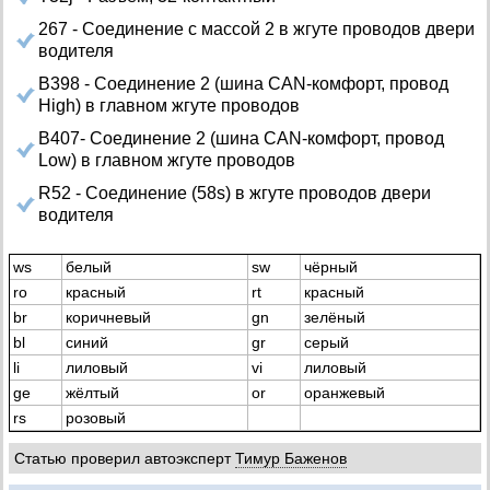
267 - Соединение с массой 2 в жгуте проводов двери
водителя
B398 - Соединение 2 (шина CAN-комфорт, провод
High) в главном жгуте проводов
B407- Соединение 2 (шина CAN-комфорт, провод
Low) в главном жгуте проводов
R52 - Соединение (58s) в жгуте проводов двери
водителя
ws
белый
sw
чёрный
ro
красный
rt
красный
br
коричневый
gn
зелёный
bl
синий
gr
серый
li
лиловый
vi
лиловый
ge
жёлтый
or
оранжевый
rs
розовый
Статью проверил автоэксперт
Тимур Баженов