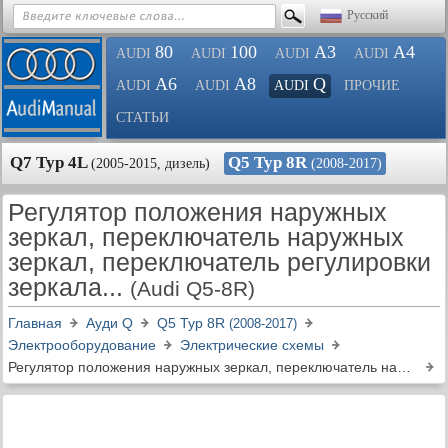
Русский
80
100
A3
A4
AUDI
AUDI
AUDI
AUDI
A6
A8
Q
AUDI
AUDI
AUDI
ПРОЧИЕ
СТАТЬИ
Q7 Typ 4L
Q5 Typ 8R
(2005-2015, дизель)
(2008-2017)
Регулятор положения наружных
зеркал, переключатель наружных
зеркал, переключатель регулировки
зеркала...
(Audi Q5-8R)
Главная
Ауди Q
Q5 Typ 8R
(2008-2017)
Электрооборудование
Электрические схемы
Регулятор положения наружных зеркал, переключатель наружных зеркал, переключатель регулировки зеркала...