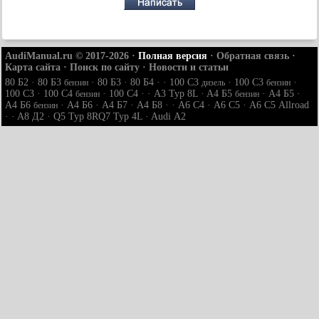
AudiManual.ru © 2017-2026
·
Полная версия
·
Обратная связь
·
Карта сайта
·
Поиск по сайту
·
Новости и статьи
80 Б2
·
80 Б3
·
80 Б3
·
80 Б4
· ·
100 С3
·
100 С3
·
бензин
дизель
бензин
100 С3
·
100 С4
·
100 С4
· ·
A3 Typ 8L
·
A4 Б5
·
A4 Б5
·
бензин
бензин
A4 Б6
·
A4 Б6
·
A4 Б7
·
A4 Б8
· ·
A6 С4
·
A6 С5
·
A6 С5 Allroad
бензин
· ·
A8 Д2
·
Q5 Typ 8R
Q7 Typ 4L
·
Audi А2