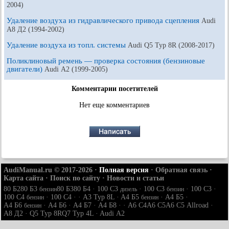
2004)
Удаление воздуха из гидравлического привода сцепления
Audi
A8 Д2 (1994-2002)
Удаление воздуха из топл. системы
Audi Q5 Typ 8R (2008-2017)
Поликлиновый ремень — проверка состояния (бензиновые
двигатели)
Audi А2 (1999-2005)
Комментарии посетителей
Нет еще комментариев
AudiManual.ru © 2017-2026
·
Полная версия
·
Обратная связь
·
Карта сайта
·
Поиск по сайту
·
Новости и статьи
80 Б2
80 Б3
80 Б3
80 Б4
·
100 С3
·
100 С3
·
100 С3
·
бензин
дизель
бензин
100 С4
·
100 С4
· ·
A3 Typ 8L
·
A4 Б5
·
A4 Б5
·
бензин
бензин
A4 Б6
·
A4 Б6
·
A4 Б7
·
A4 Б8
· ·
A6 С4
A6 С5
A6 С5 Allroad
·
бензин
A8 Д2
·
Q5 Typ 8R
Q7 Typ 4L
·
Audi А2