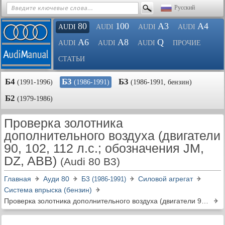
Русский
80
100
A3
A4
AUDI
AUDI
AUDI
AUDI
A6
A8
Q
AUDI
AUDI
AUDI
ПРОЧИЕ
СТАТЬИ
Б4
Б3
Б3
(1991-1996)
(1986-1991)
(1986-1991, бензин)
Б2
(1979-1986)
Проверка золотника
дополнительного воздуха (двигатели
90, 102, 112 л.с.; обозначения JM,
DZ, ABB)
(Audi 80 B3)
Главная
Ауди 80
Б3
Силовой агрегат
(1986-1991)
Система впрыска (бензин)
Проверка золотника дополнительного воздуха (двигатели 90, 102, 112 л.с.; обозначения JM, DZ, ABB)