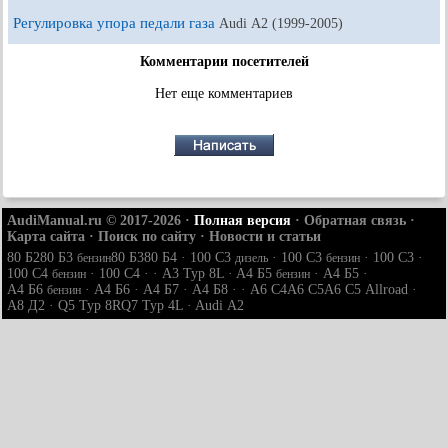
Регулировка упора педали газа
Audi А2 (1999-2005)
Комментарии посетителей
Нет еще комментариев
AudiManual.ru © 2017-2026
·
Полная версия
·
Обратная связь
·
Карта сайта
·
Поиск по сайту
·
Новости и статьи
80 Б2
80 Б3
80 Б3
80 Б4
·
100 С3
·
100 С3
·
100 С3
·
бензин
дизель
бензин
100 С4
·
100 С4
· ·
A3 Typ 8L
·
A4 Б5
·
A4 Б5
·
бензин
бензин
A4 Б6
·
A4 Б6
·
A4 Б7
·
A4 Б8
· ·
A6 С4
A6 С5
A6 С5 Allroad
·
бензин
A8 Д2
·
Q5 Typ 8R
Q7 Typ 4L
·
Audi А2