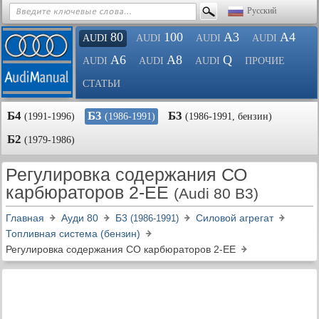
Русский
80
100
A3
A4
AUDI
AUDI
AUDI
AUDI
A6
A8
Q
AUDI
AUDI
AUDI
ПРОЧИЕ
СТАТЬИ
Б4
Б3
Б3
(1991-1996)
(1986-1991)
(1986-1991, бензин)
Б2
(1979-1986)
Регулировка содержания СО
карбюраторов 2-ЕЕ
(Audi 80 B3)
Главная
Ауди 80
Б3
Силовой агрегат
(1986-1991)
Топливная система (бензин)
Регулировка содержания СО карбюраторов 2-ЕЕ