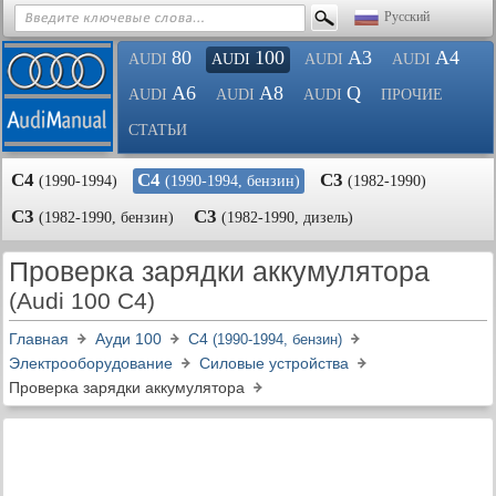
Русский
80
100
A3
A4
AUDI
AUDI
AUDI
AUDI
A6
A8
Q
AUDI
AUDI
AUDI
ПРОЧИЕ
СТАТЬИ
С4
С4
С3
(1990-1994)
(1990-1994, бензин)
(1982-1990)
С3
С3
(1982-1990, бензин)
(1982-1990, дизель)
Проверка зарядки аккумулятора
(Audi 100 C4)
Главная
Ауди 100
С4
(1990-1994, бензин)
Электрооборудование
Силовые устройства
Проверка зарядки аккумулятора