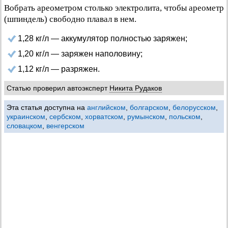
Вобрать ареометром столько электролита, чтобы ареометр
(шпиндель) свободно плавал в нем.
1,28 кг/л — аккумулятор полностью заряжен;
1,20 кг/л — заряжен наполовину;
1,12 кг/л — разряжен.
Статью проверил автоэксперт
Никита Рудаков
Эта статья доступна на
английском
,
болгарском
,
белорусском
,
украинском
,
сербском
,
хорватском
,
румынском
,
польском
,
словацком
,
венгерском