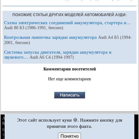
ПОХОЖИЕ СТАТЬИ ДРУГИХ МОДЕЛЕЙ АВТОМОБИЛЕЙ АУДИ:
Схема электрических соединений аккумулятора, стартера и…
Audi 80 Б3 (1986-1991, бензин)
Контрольная лампочка зарядки аккумулятора
Audi A4 Б5 (1994-
2001, бензин)
Системы запуска двигателя, зарядки аккумулятора и
звукового…
Audi A6 С4 (1994-1997)
Комментарии посетителей
Нет еще комментариев
AudiManual.ru © 2017-2026
·
Полная версия
·
Обратная связь
·
Этот сайт использует куки 🍪. Нажмите кнопку для
Карта сайта
·
Поиск по сайту
·
Новости и статьи
принятия этого факта.
80 Б2
80 Б3
80 Б3
80 Б4
·
бензин
100 С3
100 С3
100 С3
100 С4
100 С4
·
A3 Typ 8L
·
дизель
бензин
бензин
Понятно