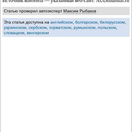
Источник контента — указанный веб-сайт: AUDImanual.ru
Статью проверил автоэксперт
Максим Рыбаков
Эта статья доступна на
английском
,
болгарском
,
белорусском
,
украинском
,
сербском
,
хорватском
,
румынском
,
польском
,
словацком
,
венгерском