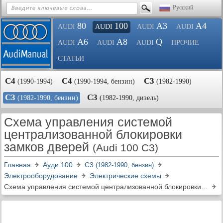
Русский
80
100
A3
A4
AUDI
AUDI
AUDI
AUDI
A6
A8
Q
AUDI
AUDI
AUDI
ПРОЧИЕ
СТАТЬИ
С4
С4
С3
(1990-1994)
(1990-1994, бензин)
(1982-1990)
С3
С3
(1982-1990, бензин)
(1982-1990, дизель)
Схема управления системой
централизованной блокировки
замков дверей
(Audi 100 C3)
Главная
Ауди 100
С3
(1982-1990, бензин)
Электрооборудование
Электрические схемы
Схема управления системой централизованной блокировки замков дверей