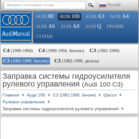
Русский
80
100
A3
A4
AUDI
AUDI
AUDI
AUDI
A6
A8
Q
AUDI
AUDI
AUDI
ПРОЧИЕ
СТАТЬИ
С4
С4
С3
(1990-1994)
(1990-1994, бензин)
(1982-1990)
С3
С3
(1982-1990, бензин)
(1982-1990, дизель)
Заправка системы гидроусилителя
рулевого управления
(Audi 100 C3)
Главная
Ауди 100
С3
Шасси
(1982-1990, бензин)
Рулевое управление
Заправка системы гидроусилителя рулевого управления