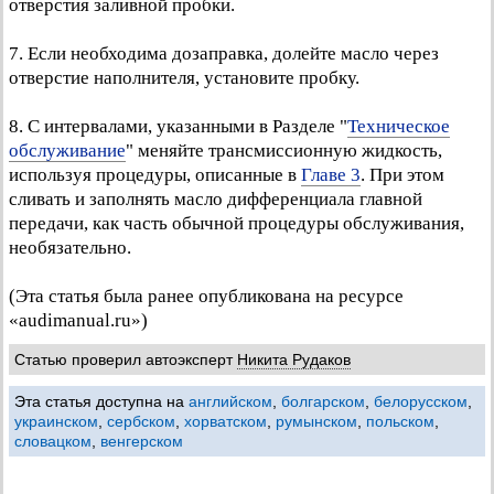
отверстия заливной пробки.
7. Если необходима дозаправка, долейте масло через
отверстие наполнителя, установите пробку.
8. С интервалами, указанными в Разделе "
Техническое
обслуживание
" меняйте трансмиссионную жидкость,
используя процедуры, описанные в
Главе 3
. При этом
сливать и заполнять масло дифференциала главной
передачи, как часть обычной процедуры обслуживания,
необязательно.
(Эта статья была ранее опубликована на ресурсе
«audimanual.ru»)
Статью проверил автоэксперт
Никита Рудаков
Эта статья доступна на
английском
,
болгарском
,
белорусском
,
украинском
,
сербском
,
хорватском
,
румынском
,
польском
,
словацком
,
венгерском