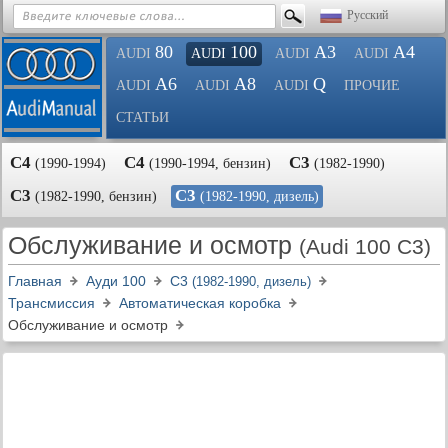
Русский
80
100
A3
A4
AUDI
AUDI
AUDI
AUDI
A6
A8
Q
AUDI
AUDI
AUDI
ПРОЧИЕ
СТАТЬИ
С4
С4
С3
(1990-1994)
(1990-1994, бензин)
(1982-1990)
С3
С3
(1982-1990, бензин)
(1982-1990, дизель)
Обслуживание и осмотр
(Audi 100 C3)
Главная
Ауди 100
С3
(1982-1990, дизель)
Трансмиссия
Автоматическая коробка
Обслуживание и осмотр