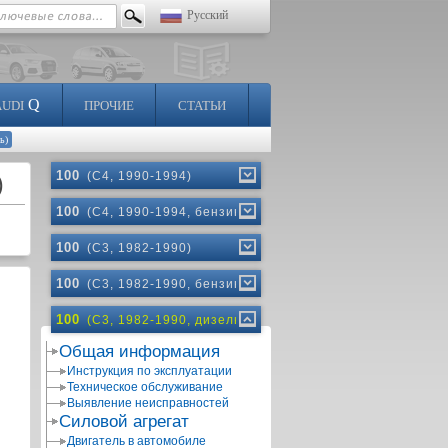
Русский
Q
AUDI
ПРОЧИЕ
СТАТЬИ
ь)
100
(C4, 1990-1994)
)
100
(C4, 1990-1994, бензин)
100
(C3, 1982-1990)
100
(C3, 1982-1990, бензин)
100
(C3, 1982-1990, дизель)
Общая информация
Инструкция по эксплуатации
Техническое обслуживание
Выявление неисправностей
Силовой агрегат
Двигатель в автомобиле