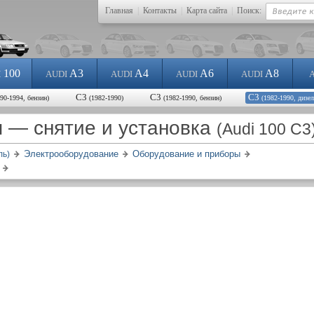
Главная
|
Контакты
|
Карта сайта
|
Поиск:
100
A3
A4
A6
A8
I
AUDI
AUDI
AUDI
AUDI
С3
С3
С3
990-1994, бензин)
(1982-1990)
(1982-1990, бензин)
(1982-1990, дизел
 — снятие и установка
(Audi 100 C3
Электрооборудование
Оборудование и приборы
ль)