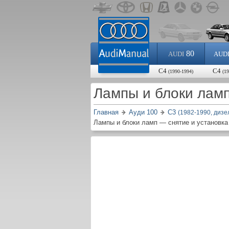
80
AUDI
AUD
С4
С4
(1990-1994)
(1
Лампы и блоки ламп
Главная
Ауди 100
С3
(1982-1990, дизе
Лампы и блоки ламп — снятие и установка