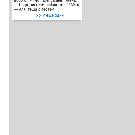
дорогой мимо пары свиней. Жена:
— Родственники небось твои? Муж:
— Ага, тёща с тестем
хочу ещё один