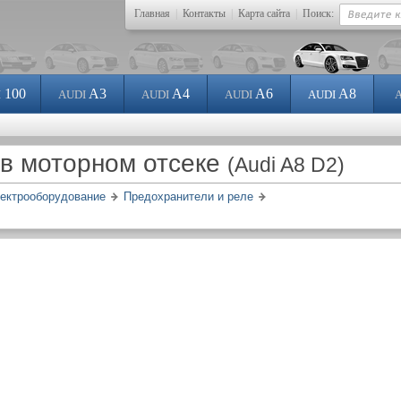
Главная
|
Контакты
|
Карта сайта
|
Поиск:
100
A3
A4
A6
A8
I
AUDI
AUDI
AUDI
AUDI
 в моторном отсеке
(Audi A8 D2)
ектрооборудование
Предохранители и реле