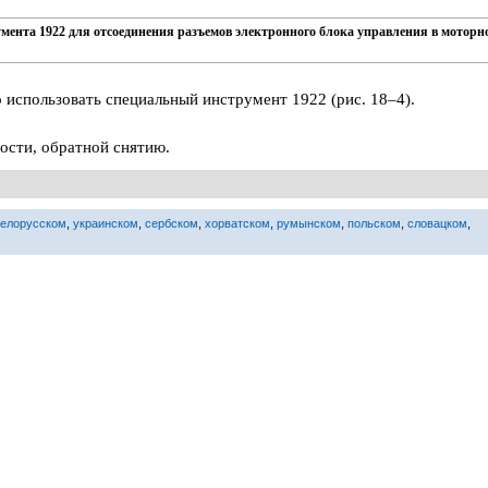
умента 1922 для отсоединения разъемов электронного блока управления в моторн
 использовать специальный инструмент 1922 (рис. 18–4).
ости, обратной снятию.
белорусском
,
украинском
,
сербском
,
хорватском
,
румынском
,
польском
,
словацком
,