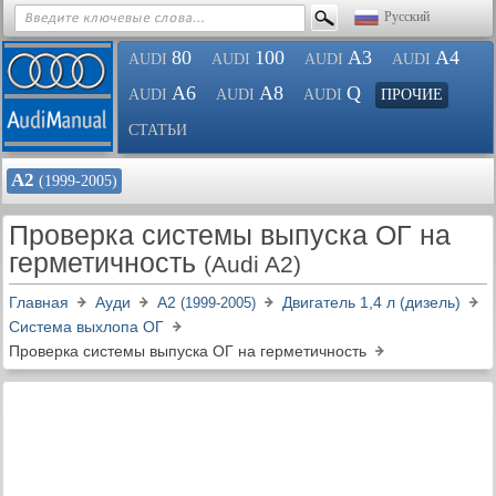
Русский
80
100
A3
A4
AUDI
AUDI
AUDI
AUDI
A6
A8
Q
AUDI
AUDI
AUDI
ПРОЧИЕ
СТАТЬИ
А2
(1999-2005)
Проверка системы выпуска ОГ на
герметичность
(Audi A2)
Главная
Ауди
А2
Двигатель 1,4 л (дизель)
(1999-2005)
Система выхлопа ОГ
Проверка системы выпуска ОГ на герметичность