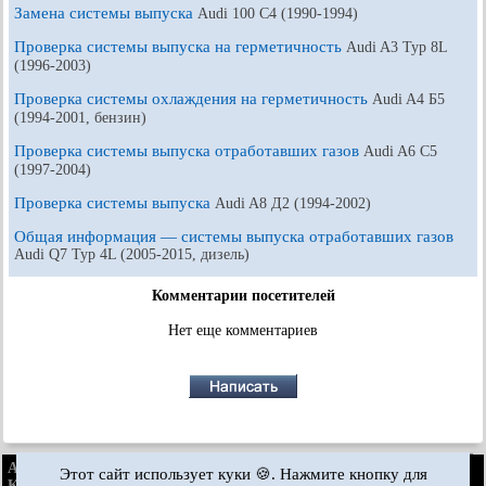
Замена системы выпуска
Audi 100 С4 (1990-1994)
Проверка системы выпуска на герметичность
Audi A3 Typ 8L
(1996-2003)
Проверка системы охлаждения на герметичность
Audi A4 Б5
(1994-2001, бензин)
Проверка системы выпуска отработавших газов
Audi A6 С5
(1997-2004)
Проверка системы выпуска
Audi A8 Д2 (1994-2002)
Общая информация — системы выпуска отработавших газов
Audi Q7 Typ 4L (2005-2015, дизель)
Комментарии посетителей
Нет еще комментариев
AudiManual.ru © 2017-2026
·
Полная версия
·
Обратная связь
·
Этот сайт использует куки 🍪. Нажмите кнопку для
Карта сайта
·
Поиск по сайту
·
Новости и статьи