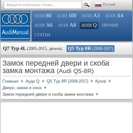
Русский
80
100
A3
A4
AUDI
AUDI
AUDI
AUDI
A6
A8
Q
AUDI
AUDI
AUDI
ПРОЧИЕ
СТАТЬИ
Q7 Typ 4L
Q5 Typ 8R
(2005-2015, дизель)
(2008-2017)
Замок передней двери и скоба
замка монтажа
(Audi Q5-8R)
Главная
Ауди Q
Q5 Typ 8R
Кузов
(2008-2017)
Двери, замки и окна
Замок передней двери и скоба замка монтажа