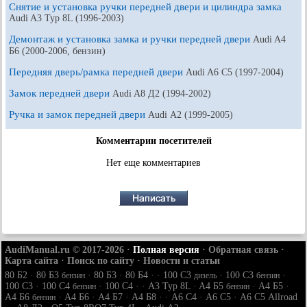
Снятие и установка ручки передней двери и цилиндра замка
Audi A3 Typ 8L (1996-2003)
Демонтаж и установка замка и ручки передней двери
Audi A4
Б6 (2000-2006, бензин)
Передняя дверь/рамка передней двери
Audi A6 С5 (1997-2004)
Замок передней двери
Audi A8 Д2 (1994-2002)
Ручка и замок передней двери
Audi А2 (1999-2005)
Комментарии посетителей
Нет еще комментариев
AudiManual.ru © 2017-2026
·
Полная версия
·
Обратная связь
·
Карта сайта
·
Поиск по сайту
·
Новости и статьи
80 Б2
·
80 Б3
·
80 Б3
·
80 Б4
· ·
100 С3
·
100 С3
·
бензин
дизель
бензин
100 С3
·
100 С4
·
100 С4
· ·
A3 Typ 8L
·
A4 Б5
·
A4 Б5
·
бензин
бензин
A4 Б6
·
A4 Б6
·
A4 Б7
·
A4 Б8
· ·
A6 С4
·
A6 С5
·
A6 С5 Allroad
бензин