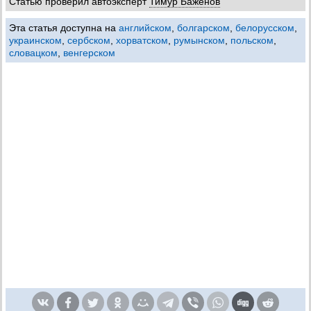
Статью проверил автоэксперт
Тимур Баженов
Эта статья доступна на
английском
,
болгарском
,
белорусском
,
украинском
,
сербском
,
хорватском
,
румынском
,
польском
,
словацком
,
венгерском