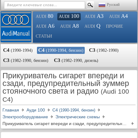
Русский
80
100
A3
A4
AUDI
AUDI
AUDI
AUDI
A6
A8
Q
AUDI
AUDI
AUDI
ПРОЧИЕ
СТАТЬИ
С4
С4
С3
(1990-1994)
(1990-1994, бензин)
(1982-1990)
С3
С3
(1982-1990, бензин)
(1982-1990, дизель)
Прикуриватель сигарет впереди и
сзади, предупредительный зуммер
стояночного света и радио
(Audi 100
C4)
Главная
Ауди 100
С4
(1990-1994, бензин)
Электрооборудование
Электрические схемы
Прикуриватель сигарет впереди и сзади, предупредительный зуммер стояночного света и радио