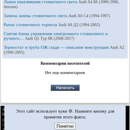
Лампа накаливания стояночного света
Audi A4 Б6 (2000-2006,
бензин)
Замена лампы стояночного света
Audi A6 С4 (1994-1997)
Рычаг стояночного тормоза
Audi A8 Д2 (1994-2002)
Снятие блока управления электронного стояночного и
ручного…
Audi Q5 Typ 8R (2008-2017)
Термостат и труба ОЖ сзади — описание конструкции
Audi А2
(1999-2005)
Комментарии посетителей
Нет еще комментариев
AudiManual.ru © 2017-2026
·
Полная версия
·
Обратная связь
·
Этот сайт использует куки 🍪. Нажмите кнопку для
Карта сайта
·
Поиск по сайту
·
Новости и статьи
принятия этого факта.
80 Б2
80 Б3
80 Б3
80 Б4
·
бензин
100 С3
100 С3
100 С3
100 С4
100 С4
·
A3 Typ 8L
·
дизель
бензин
бензин
Понятно
A4 Б5
·
A4 Б5
·
A4 Б6
·
A4 Б6
·
A4 Б7
·
A4 Б8
· ·
бензин
бензин