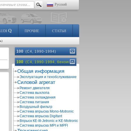
Русский
Q
AUDI
ПРОЧИЕ
СТАТЬИ
ь)
100
(C4, 1990-1994)
100
(C4, 1990-1994, бензин)
Общая информация
Эксплуатация и техобслуживание
Силовой агрегат
Ремонт двигателя
Система выхлопа
Система охлаждения
Система питания
Воздушный фильтр
Система впрыска Mono-Motronic
Система впрыска Digifant
Впрыск КЕ-III-Jetronic и KE-Motronic
Система впрыска MPI и MPFI
Трансмиссия