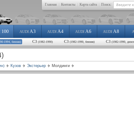
Главная
|
Контакты
|
Карта сайта
|
Поиск:
100
A3
A4
A6
A8
I
AUDI
AUDI
AUDI
AUDI
С3
С3
С3
990-1994, бензин)
(1982-1990)
(1982-1990, бензин)
(1982-1990, дизел
4)
Кузов
Экстерьер
Молдинги
ин)