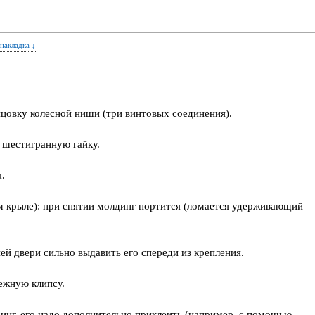
 накладка ↓
ицовку колесной ниши (три винтовых соединения).
 шестигранную гайку.
а.
ем крыле): при снятии молдинг портится (ломается удерживающий
ей двери сильно выдавить его спереди из крепления.
ежную клипсу.
инг, его надо дополнительно приклеить (например, с помощью