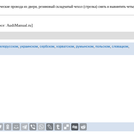
ические провода из двери, резиновый складчатый чехол (стрелка) снять и вывинтить четы
рсе: AudiManual.ru]
белорусском
,
украинском
,
сербском
,
хорватском
,
румынском
,
польском
,
словацком
,