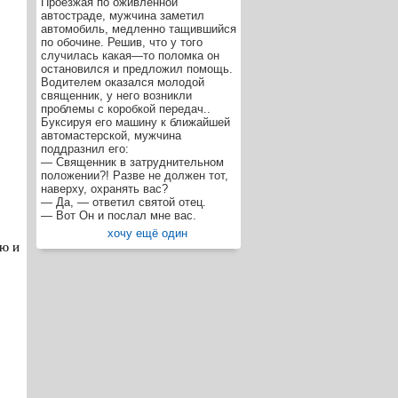
Проезжая по оживлённой
автостраде, мужчина заметил
автомобиль, медленно тащившийся
по обочине. Решив, что у того
случилась какая—то поломка он
остановился и предложил помощь.
Водителем оказался молодой
священник, у него возникли
проблемы с коробкой передач..
Буксируя его машину к ближайшей
автомастерской, мужчина
поддразнил его:
— Священник в затруднительном
положении?! Разве не должен тот,
наверху, охранять вас?
— Да, — ответил святой отец.
— Вот Он и послал мне вас.
хочу ещё один
аю и