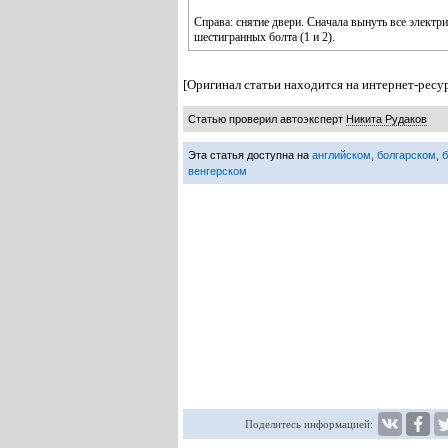
Справа: снятие двери. Сначала вынуть все электр
шестигранных болта (1 и 2).
[Оригинал статьи находится на интернет-ресу
Статью проверил автоэксперт
Никита Рудаков
Эта статья доступна на
английском
,
болгарском
,
венгерском
Поделитесь информацией: