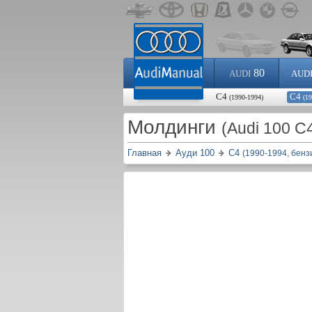
80
AUDI
AUD
С4
С4
(1990-1994)
(1
Молдинги
(Audi 100 C
Главная
Ауди 100
С4
(1990-1994, бенз