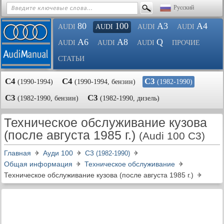
Русский
80
100
A3
A4
AUDI
AUDI
AUDI
AUDI
A6
A8
Q
AUDI
AUDI
AUDI
ПРОЧИЕ
СТАТЬИ
С4
С4
С3
(1990-1994)
(1990-1994, бензин)
(1982-1990)
С3
С3
(1982-1990, бензин)
(1982-1990, дизель)
Техническое обслуживание кузова
(после августа 1985 г.)
(Audi 100 C3)
Главная
Ауди 100
С3
(1982-1990)
Общая информация
Техническое обслуживание
Техническое обслуживание кузова (после августа 1985 г.)