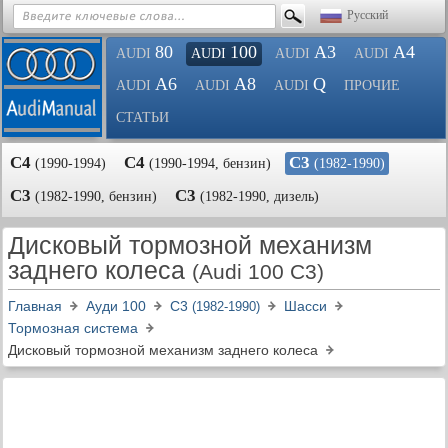
Русский
80
100
A3
A4
AUDI
AUDI
AUDI
AUDI
A6
A8
Q
AUDI
AUDI
AUDI
ПРОЧИЕ
СТАТЬИ
С4
С4
С3
(1990-1994)
(1990-1994, бензин)
(1982-1990)
С3
С3
(1982-1990, бензин)
(1982-1990, дизель)
Дисковый тормозной механизм
заднего колеса
(Audi 100 C3)
Главная
Ауди 100
С3
Шасси
(1982-1990)
Тормозная система
Дисковый тормозной механизм заднего колеса