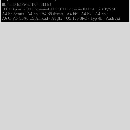
80 Б2
80 Б3
80 Б3
80 Б4
·
бензин
100 С3
100 С3
100 С3
100 С4
100 С4
·
A3 Typ 8L
·
дизель
бензин
бензин
A4 Б5
·
A4 Б5
·
A4 Б6
·
A4 Б6
·
A4 Б7
·
A4 Б8
· ·
бензин
бензин
A6 С4
A6 С5
A6 С5 Allroad
·
A8 Д2
·
Q5 Typ 8R
Q7 Typ 4L
·
Audi А2