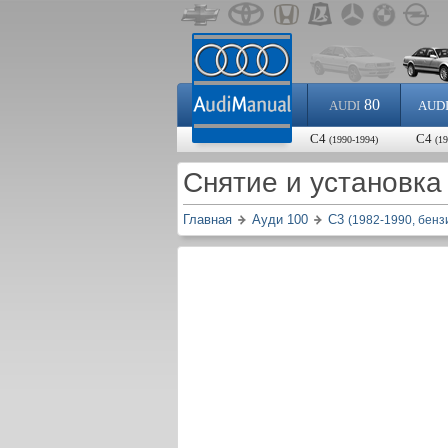
80
AUDI
AUD
С4
С4
(1990-1994)
(1
Снятие и установка
Главная
Ауди 100
С3
(1982-1990, бенз