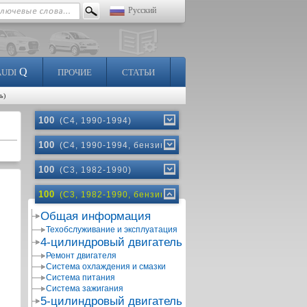
Русский
Q
AUDI
ПРОЧИЕ
СТАТЬИ
ь)
100
(C4, 1990-1994)
100
(C4, 1990-1994, бензин)
100
(C3, 1982-1990)
100
(C3, 1982-1990, бензин)
Общая информация
Техобслуживание и эксплуатация
4-цилиндровый двигатель
Ремонт двигателя
Система охлаждения и смазки
Система питания
Система зажигания
5-цилиндровый двигатель