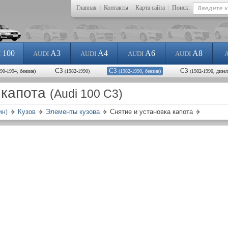
Главная
|
Контакты
|
Карта сайта
|
Поиск:
100
A3
A4
A6
A8
I
AUDI
AUDI
AUDI
AUDI
С3
С3
С3
990-1994, бензин)
(1982-1990)
(1982-1990, бензин)
(1982-1990, дизел
 капота
(Audi 100 C3)
Кузов
Элементы кузова
Снятие и установка капота
ин)