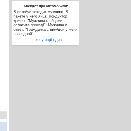
Анекдот про автомобили:
В автобус заходит мужчина. В
пакете у него яйца. Кондуктор
кричит: "Мужчина с яйцами,
оплатите проезд!". Мужчина в
ответ: "Гражданка с пи@дой у меня
проездной".
хочу ещё один