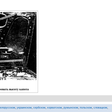
ровать высоту капота
белорусском
,
украинском
,
сербском
,
хорватском
,
румынском
,
польском
,
словацком
,