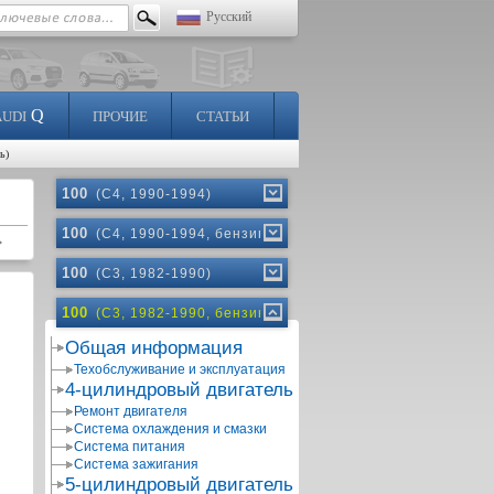
Русский
Q
AUDI
ПРОЧИЕ
СТАТЬИ
ь)
100
(C4, 1990-1994)
100
(C4, 1990-1994, бензин)
100
(C3, 1982-1990)
100
(C3, 1982-1990, бензин)
Общая информация
Техобслуживание и эксплуатация
4-цилиндровый двигатель
Ремонт двигателя
Система охлаждения и смазки
Система питания
Система зажигания
5-цилиндровый двигатель