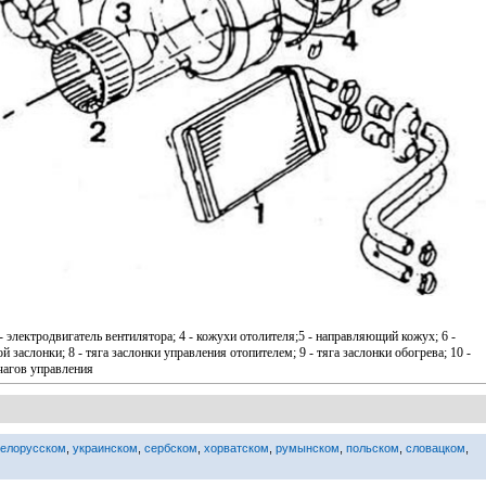
 - электродвигатель вентилятора; 4 - кожухи отолителя;5 - направляющий кожух; 6 -
 заслонки; 8 - тяга заслонки управления отопителем; 9 - тяга заслонки обогрева; 10 -
ычагов управления
белорусском
,
украинском
,
сербском
,
хорватском
,
румынском
,
польском
,
словацком
,