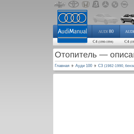
80
AUDI
AUD
С4
С4
(1990-1994)
(1
Отопитель — описа
Главная
Ауди 100
С3
(1982-1990, бенз