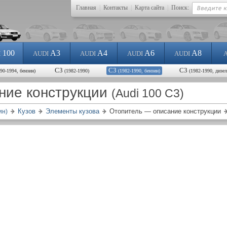
Главная
|
Контакты
|
Карта сайта
|
Поиск:
100
A3
A4
A6
A8
I
AUDI
AUDI
AUDI
AUDI
С3
С3
С3
990-1994, бензин)
(1982-1990)
(1982-1990, бензин)
(1982-1990, дизел
ние конструкции
(Audi 100 C3)
Кузов
Элементы кузова
Отопитель — описание конструкции
ин)