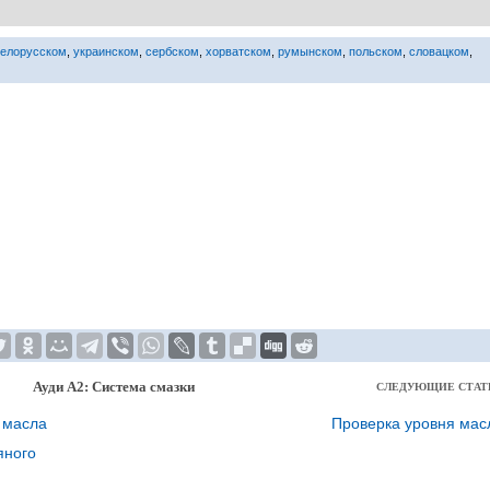
белорусском
,
украинском
,
сербском
,
хорватском
,
румынском
,
польском
,
словацком
,
Ауди А2: Система смазки
СЛЕДУЮЩИЕ СТАТ
 масла
Проверка уровня мас
яного