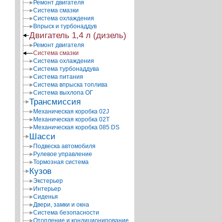
Ремонт двигателя
Система смазки
Система охлаждения
Впрыск и турбонаддув
Двигатель 1,4 л (дизель)
Ремонт двигателя
Система смазки
Система охлаждения
Система турбонаддува
Система питания
Система впрыска топлива
Система выхлопа ОГ
Трансмиссия
Механическая коробка 02J
Механическая коробка 02T
Механическая коробка 085 DS
Шасси
Подвеска автомобиля
Рулевое управление
Тормозная система
Кузов
Экстерьер
Интерьер
Сиденья
Двери, замки и окна
Система безопасности
Отопление и кондиционирование