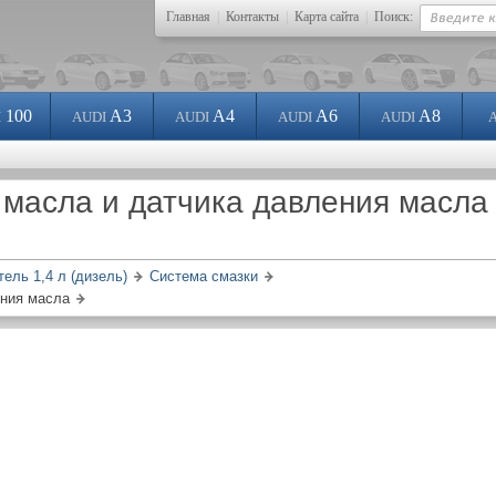
Главная
|
Контакты
|
Карта сайта
|
Поиск:
100
A3
A4
A6
A8
I
AUDI
AUDI
AUDI
AUDI
масла и датчика давления масла
тель 1,4 л (дизель)
Система смазки
ения масла