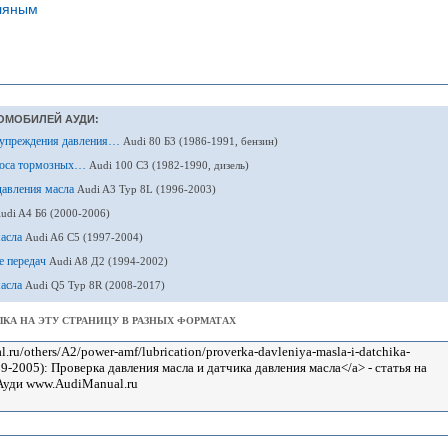
ляным
ОМОБИЛЕЙ АУДИ:
едупреждения давления…
Audi 80 Б3 (1986-1991, бензин)
зноса тормозных…
Audi 100 С3 (1982-1990, дизель)
 давления масла
Audi A3 Typ 8L (1996-2003)
udi A4 Б6 (2000-2006)
масла
Audi A6 С5 (1997-2004)
е передач
Audi A8 Д2 (1994-2002)
масла
Audi Q5 Typ 8R (2008-2017)
КА НА ЭТУ СТРАНИЦУ В РАЗНЫХ ФОРМАТАХ