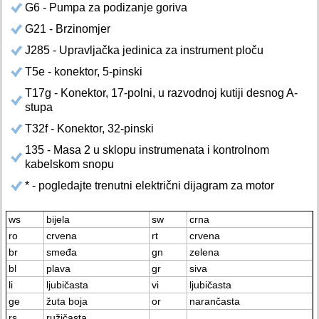
G6 - Pumpa za podizanje goriva
G21 - Brzinomjer
J285 - Upravljačka jedinica za instrument ploču
T5e - konektor, 5-pinski
T17g - Konektor, 17-polni, u razvodnoj kutiji desnog A-
stupa
T32f - Konektor, 32-pinski
135 - Masa 2 u sklopu instrumenata i kontrolnom
kabelskom snopu
* - pogledajte trenutni električni dijagram za motor
ws
bijela
sw
crna
ro
crvena
rt
crvena
br
smeđa
gn
zelena
bl
plava
gr
siva
li
ljubičasta
vi
ljubičasta
ge
žuta boja
or
narančasta
rs
ružičasta