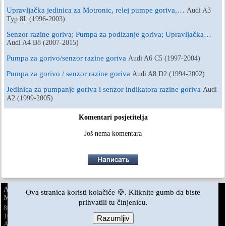
Upravljačka jedinica za Motronic, relej pumpe goriva,…
Audi A3
Typ 8L (1996-2003)
Senzor razine goriva; Pumpa za podizanje goriva; Upravljačka…
Audi A4 B8 (2007-2015)
Pumpa za gorivo/senzor razine goriva
Audi A6 C5 (1997-2004)
Pumpa za gorivo / senzor razine goriva
Audi A8 D2 (1994-2002)
Jedinica za pumpanje goriva i senzor indikatora razine goriva
Audi
A2 (1999-2005)
Komentari posjetitelja
Još nema komentara
AudiManual.ru © 2017-2026
·
Puna verzija
·
Povratne informacije
·
Ova stranica koristi kolačiće 🍪. Kliknite gumb da biste
Mapa stranice
·
Pretraživanje stranice
·
Vijesti i članci
prihvatili tu činjenicu.
80 B2
·
80 B3
·
80 B3
·
80 B4
· ·
100 C3
·
100 C3
·
benzin
dizel
benzin
100 C3
·
100 C4
·
100 C4
· ·
A3 Typ 8L
·
A4 B5
·
A4 B5
·
benzin
benzin
Razumljiv
A4 B6
·
A4 B6
·
A4 B7
·
A4 B8
· ·
A6 C4
·
A6 C5
·
A6 C5 Allroad
·
benzin