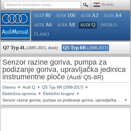
Hrvatski
80
100
A3
A4
AUDI
AUDI
AUDI
AUDI
A6
A8
Q
AUDI
AUDI
AUDI
OSTALO
ČLANCI
Q7 Typ 4L
Q5 Typ 8R
(2005-2015, dizel)
(2008-2017)
Senzor razine goriva, pumpa za
podizanje goriva, upravljačka jedinica
instrumentne ploče
(Audi Q5-8R)
Glavna
Audi Q
Q5 Typ 8R
(2008-2017)
Električna oprema
Električni krugovi
Senzor razine goriva, pumpa za podizanje goriva, upravljačka jedinica instrumentne ploče