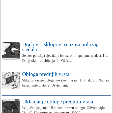
Dijelovi i sklopovi senzora položaja
sjedala
Senzor položaja sjedala je isti na svim opcijama sjedala. I 1.
Donji okvir udubljenja; 2. Vijak....
Obloga prednjih vrata
Slika prikazuje obloge vozačevih vrata. 1. Vijak. 2,5 Nm. Za
tapeciranje vrata; 2. Osvjetljenje...
Uklanjanje obloge prednjih vrata
Isključite paljenje. Uklonite ukrasnu oblogu. Odvijte vijke
"1...4". Kliještima za demontažu "3392"...