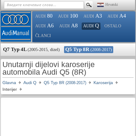
Hrvatski
80
100
A3
A4
AUDI
AUDI
AUDI
AUDI
A6
A8
Q
AUDI
AUDI
AUDI
OSTALO
ČLANCI
Q7 Typ 4L
Q5 Typ 8R
(2005-2015, dizel)
(2008-2017)
Unutarnji dijelovi karoserije
automobila Audi Q5 (8R)
Glavna
Audi Q
Q5 Typ 8R
Karoserija
(2008-2017)
Interijer