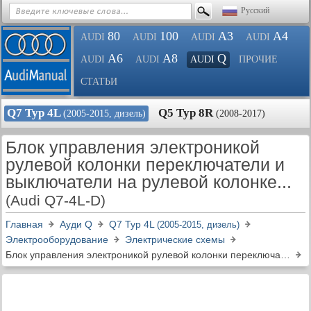
Русский
80
100
A3
A4
AUDI
AUDI
AUDI
AUDI
A6
A8
Q
AUDI
AUDI
AUDI
ПРОЧИЕ
СТАТЬИ
Q7 Typ 4L
Q5 Typ 8R
(2005-2015, дизель)
(2008-2017)
Блок управления электроникой
рулевой колонки переключатели и
выключатели на рулевой колонке...
(Audi Q7-4L-D)
Главная
Ауди Q
Q7 Typ 4L
(2005-2015, дизель)
Электрооборудование
Электрические схемы
Блок управления электроникой рулевой колонки переключатели и выключатели на рулевой колонке...