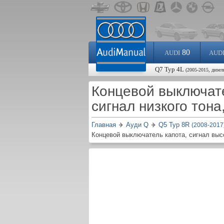
80
AUDI
AUD
Q7 Typ 4L
(2005-2015, дизел
Концевой выключате
сигнал низкого тона
Главная
Ауди Q
Q5 Typ 8R
(2008-2017