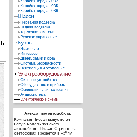
Коробка передач 0В2
Коробка передач 0В5
Коробка передач 0В6
Шасси
Передняя подвеска
Задняя подвеска
Тормозная система
Рулевое управление
ль
Кузов
Экстерьер
Интерьер
Двери, замки и окна
Система безопасности
Вентиляция и отопление
Электрооборудование
Силовые устройства
Оборудование и приборы
Освещение и сигнализация
Аудиосистема
Электрические схемы
Анекдот про автомобили:
Компания Ниссан выпустилая
новую модель женского
автомобиля - Ниссан Стринги. На
светофорах врезается в ж@пу.