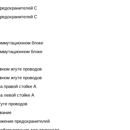
предохранителей C
предохранителей С
 коммутационном блоке
коммутационном блоке
авном жгуте проводов
авном жгуте проводов
на правой стойке А
на левой стойке А
гуте проводов
ования
ложения предохранителей
рооборудования для двигателя