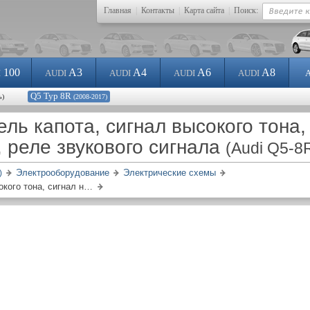
Главная
|
Контакты
|
Карта сайта
|
Поиск:
100
A3
A4
A6
A8
I
AUDI
AUDI
AUDI
AUDI
Q5 Typ 8R
ь)
(2008-2017)
ль капота, сигнал высокого тона,
, реле звукового сигнала
(Audi Q5-8
Электрооборудование
Электрические схемы
)
Концевой выключатель капота, сигнал высокого тона, сигнал низкого тона, реле звукового сигнала