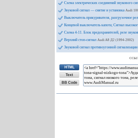
Схема электрических соединений звукового си
Звуковой сигнал — снятие и установка
Audi 10
Выключатель прикуривателя, разгрузочное рел
Концевой выключатель капота; Сигнал высоко
Схема 4-11. Блок предохранителей, реле звуко
Верхний стоп-сигнал
Audi A8 Д2 (1994-2002)
Звуковой сигнал противоугонной сигнализации
ССЫЛ
HTML
Text
BB Code