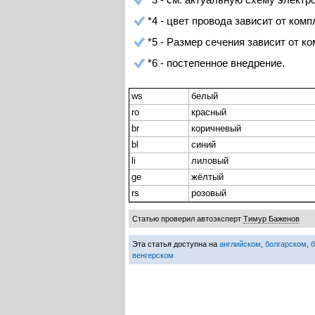
*4 - цвет провода зависит от ком
*5 - Размер сечения зависит от к
*6 - постепенное внедрение.
ws
белый
ro
красный
br
коричневый
bl
синий
li
лиловый
ge
жёлтый
rs
розовый
Статью проверил автоэксперт
Тимур Баженов
Эта статья доступна на
английском
,
болгарском
,
венгерском