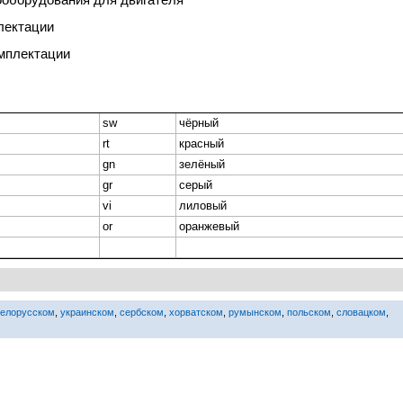
плектации
омплектации
sw
чёрный
rt
красный
gn
зелёный
gr
серый
vi
лиловый
or
оранжевый
белорусском
,
украинском
,
сербском
,
хорватском
,
румынском
,
польском
,
словацком
,