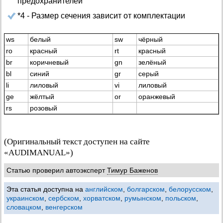
предохранителей
*4 - Размер сечения зависит от комплектации
ws
белый
sw
чёрный
ro
красный
rt
красный
br
коричневый
gn
зелёный
bl
синий
gr
серый
li
лиловый
vi
лиловый
ge
жёлтый
or
оранжевый
rs
розовый
(Оригинальный текст доступен на сайте
«AUDIMANUAL»)
Статью проверил автоэксперт
Тимур Баженов
Эта статья доступна на
английском
,
болгарском
,
белорусском
,
украинском
,
сербском
,
хорватском
,
румынском
,
польском
,
словацком
,
венгерском