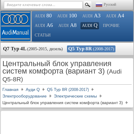
Русский
80
100
A3
A4
AUDI
AUDI
AUDI
AUDI
A6
A8
Q
AUDI
AUDI
AUDI
ПРОЧИЕ
СТАТЬИ
Q7 Typ 4L
Q5 Typ 8R
(2005-2015, дизель)
(2008-2017)
Центральный блок управления
систем комфорта (вариант 3)
(Audi
Q5-8R)
Главная
Ауди Q
Q5 Typ 8R
(2008-2017)
Электрооборудование
Электрические схемы
Центральный блок управления систем комфорта (вариант 3)