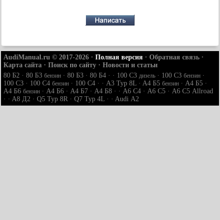
AudiManual.ru © 2017-2026
·
Полная версия
·
Обратная связь
·
Карта сайта
·
Поиск по сайту
·
Новости и статьи
80 Б2
·
80 Б3
·
80 Б3
·
80 Б4
· ·
100 С3
·
100 С3
·
бензин
дизель
бензин
100 С3
·
100 С4
·
100 С4
· ·
A3 Typ 8L
·
A4 Б5
·
A4 Б5
·
бензин
бензин
A4 Б6
·
A4 Б6
·
A4 Б7
·
A4 Б8
· ·
A6 С4
·
A6 С5
·
A6 С5 Allroad
бензин
· ·
A8 Д2
·
Q5 Typ 8R
·
Q7 Typ 4L
· ·
Audi А2