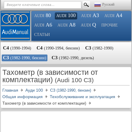
Русский
80
100
A3
A4
AUDI
AUDI
AUDI
AUDI
A6
A8
Q
AUDI
AUDI
AUDI
ПРОЧИЕ
СТАТЬИ
С4
С4
С3
(1990-1994)
(1990-1994, бензин)
(1982-1990)
С3
С3
(1982-1990, бензин)
(1982-1990, дизель)
Тахометр (в зависимости от
комплектации)
(Audi 100 C3)
Главная
Ауди 100
С3
(1982-1990, бензин)
Общая информация
Техобслуживание и эксплуатация
Тахометр (в зависимости от комплектации)