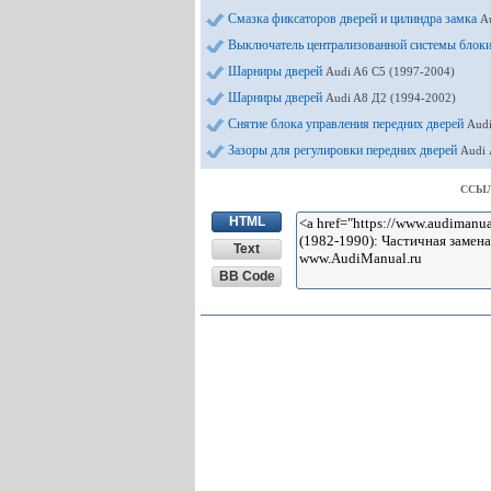
Смазка фиксаторов дверей и цилиндра замка
A
Выключатель централизованной системы блок
Шарниры дверей
Audi A6 С5 (1997-2004)
Шарниры дверей
Audi A8 Д2 (1994-2002)
Снятие блока управления передних дверей
Audi
Зазоры для регулировки передних дверей
Audi 
ССЫЛ
HTML
Text
BB Code