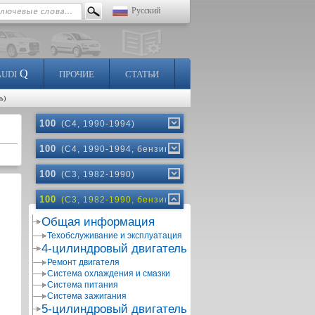
Русский
Q
AUDI
ПРОЧИЕ
СТАТЬИ
ь)
100
(C4, 1990-1994)
100
(C4, 1990-1994, бензин)
100
(C3, 1982-1990)
100
(C3, 1982-1990, бензин)
Общая информация
Техобслуживание и эксплуатация
4-цилиндровый двигатель
Ремонт двигателя
Система охлаждения и смазки
Система питания
Система зажигания
5-цилиндровый двигатель