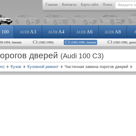
Главная
|
Контакты
|
Карта сайта
|
Поиск:
100
A3
A4
A6
A8
I
AUDI
AUDI
AUDI
AUDI
С3
С3
С3
990-1994, бензин)
(1982-1990)
(1982-1990, бензин)
(1982-1990, дизел
порогов дверей
(Audi 100 C3)
Кузов
Кузовной ремонт
Частичная замена порогов дверей
ин)