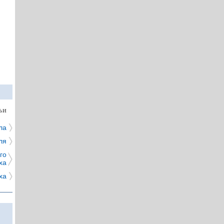
ЬИ
ла
ля
го
ха
ха