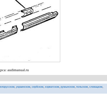
рса: audimanual.ru
белорусском
,
украинском
,
сербском
,
хорватском
,
румынском
,
польском
,
словацком
,