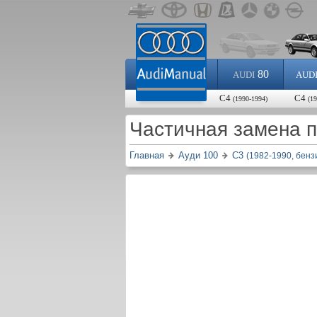
80
AUDI
AUD
С4
С4
(1990-1994)
(1
Частичная замена 
Главная
Ауди 100
С3
(1982-1990, бенз