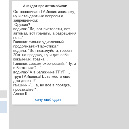
Анекдот про автомобили:
Останавливает ГАИшник иномарку,
ну и стандартные вопросы о
запрещенном:
-Оружие?
водила:-"Да, вот пистолеты, вот
автомат, вот гранаты, а разрешения
нет..."
Гаишник сильно удивленный
продолжает:-"Наркотики?"
водила:-"Вот пожалуйста, героин
20кг. на продажу, ну и для себя
кокаинчик, травка..."
Гаишник совсем охреневший:-"Ну, а
в багажнике?..."
водила:-"А в багажнике ТРУП...,
труп ГАИшника! Есть место еще
для двоих!!!"
гаишник:-"... а, ну всё в порядке,
проезжайте!"
Алекс К.
хочу ещё один