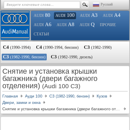
Русский
80
100
A3
A4
AUDI
AUDI
AUDI
AUDI
A6
A8
Q
AUDI
AUDI
AUDI
ПРОЧИЕ
СТАТЬИ
С4
С4
С3
(1990-1994)
(1990-1994, бензин)
(1982-1990)
С3
С3
(1982-1990, бензин)
(1982-1990, дизель)
Снятие и установка крышки
багажника (двери багажного
отделения)
(Audi 100 C3)
Главная
Ауди 100
С3
Кузов
(1982-1990, бензин)
Двери, замки и окна
Снятие и установка крышки багажника (двери багажного отделения)