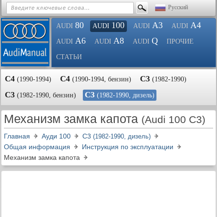
Русский
80
100
A3
A4
AUDI
AUDI
AUDI
AUDI
A6
A8
Q
AUDI
AUDI
AUDI
ПРОЧИЕ
СТАТЬИ
С4
С4
С3
(1990-1994)
(1990-1994, бензин)
(1982-1990)
С3
С3
(1982-1990, бензин)
(1982-1990, дизель)
Механизм замка капота
(Audi 100 C3)
Главная
Ауди 100
С3
(1982-1990, дизель)
Общая информация
Инструкция по эксплуатации
Механизм замка капота