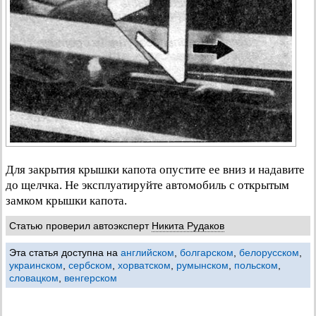
Для закрытия крышки капота опустите ее вниз и надавите
до щелчка. Не эксплуатируйте автомобиль с открытым
замком крышки капота.
Статью проверил автоэксперт
Никита Рудаков
Эта статья доступна на
английском
,
болгарском
,
белорусском
,
украинском
,
сербском
,
хорватском
,
румынском
,
польском
,
словацком
,
венгерском