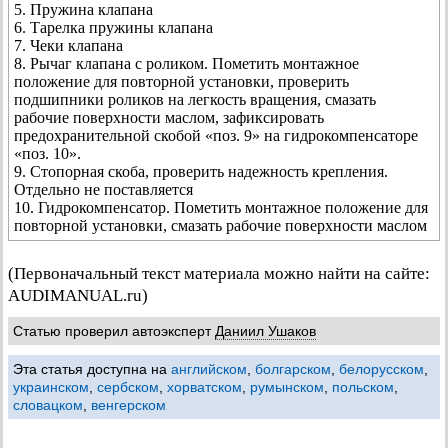
5. Пружина клапана
6. Тарелка пружины клапана
7. Чеки клапана
8. Рычаг клапана с роликом. Пометить монтажное
положение для повторной установки, проверить
подшипники роликов на легкость вращения, смазать
рабочие поверхности маслом, зафиксировать
предохранительной скобой «поз. 9» на гидрокомпенсаторе
«поз. 10».
9. Стопорная скоба, проверить надежность крепления.
Отдельно не поставляется
10. Гидрокомпенсатор. Пометить монтажное положение для
повторной установки, смазать рабочие поверхности маслом
(Первоначальный текст материала можно найти на сайте:
AUDIMANUAL.ru)
Статью проверил автоэксперт
Даниил Ушаков
Эта статья доступна на
английском
,
болгарском
,
белорусском
,
украинском
,
сербском
,
хорватском
,
румынском
,
польском
,
словацком
,
венгерском