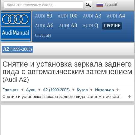
Русский
80
100
A3
A4
AUDI
AUDI
AUDI
AUDI
A6
A8
Q
AUDI
AUDI
AUDI
ПРОЧИЕ
СТАТЬИ
А2
(1999-2005)
Снятие и установка зеркала заднего
вида с автоматическим затемнением
(Audi A2)
Главная
Ауди
А2
Кузов
Интерьер
(1999-2005)
Снятие и установка зеркала заднего вида с автоматическим затемнением