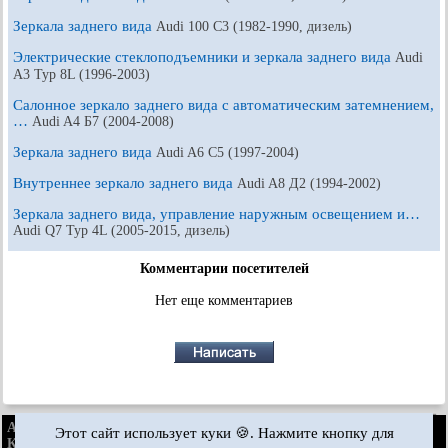
Зеркала заднего вида
Audi 100 С3 (1982-1990, дизель)
Электрические стеклоподъемники и зеркала заднего вида
Audi
A3 Typ 8L (1996-2003)
Салонное зеркало заднего вида с автоматическим затемнением,
…
Audi A4 Б7 (2004-2008)
Зеркала заднего вида
Audi A6 С5 (1997-2004)
Внутреннее зеркало заднего вида
Audi A8 Д2 (1994-2002)
Зеркала заднего вида, управление наружным освещением и…
Audi Q7 Typ 4L (2005-2015, дизель)
Комментарии посетителей
Нет еще комментариев
AudiManual.ru © 2017-2026
·
Полная версия
·
Обратная связь
·
Этот сайт использует куки 🍪. Нажмите кнопку для
Карта сайта
·
Поиск по сайту
·
Новости и статьи