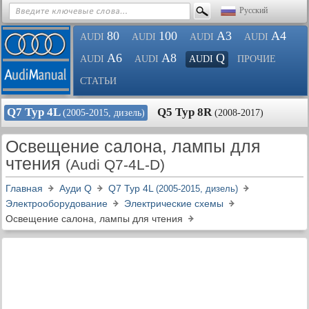
Русский
80
100
A3
A4
AUDI
AUDI
AUDI
AUDI
A6
A8
Q
AUDI
AUDI
AUDI
ПРОЧИЕ
СТАТЬИ
Q7 Typ 4L
Q5 Typ 8R
(2005-2015, дизель)
(2008-2017)
Освещение салона, лампы для
чтения
(Audi Q7-4L-D)
Главная
Ауди Q
Q7 Typ 4L
(2005-2015, дизель)
Электрооборудование
Электрические схемы
Освещение салона, лампы для чтения