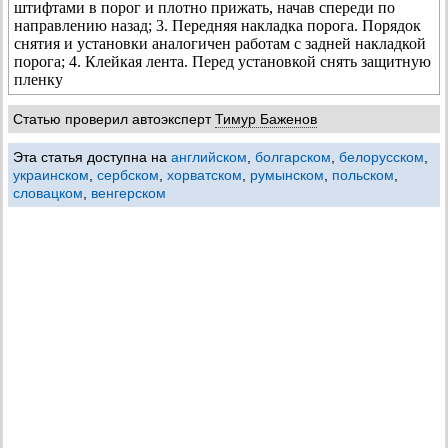
штифтами в порог и плотно прижать, начав спереди по
направлению назад; 3. Передняя накладка порога. Порядок
снятия и установки аналогичен работам с задней накладкой
порога; 4. Клейкая лента. Перед установкой снять защитную
пленку
Статью проверил автоэксперт
Тимур Баженов
Эта статья доступна на
английском
,
болгарском
,
белорусском
,
украинском
,
сербском
,
хорватском
,
румынском
,
польском
,
словацком
,
венгерском