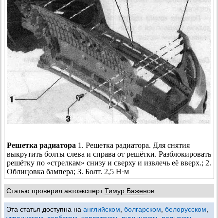
Решетка радиатора
1. Решетка радиатора. Для снятия
выкрутить болты слева и справа от решётки. Разблокировать
решётку по «стрелкам» снизу и сверху и извлечь её вверх.; 2.
Облицовка бампера; 3. Болт. 2,5 Н·м
Статью проверил автоэксперт
Тимур Баженов
Эта статья доступна на
английском
,
болгарском
,
белорусском
,
украинском
,
сербском
,
хорватском
,
румынском
,
польском
,