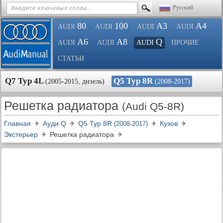
Русский
80
100
A3
A4
AUDI
AUDI
AUDI
AUDI
A6
A8
Q
AUDI
AUDI
AUDI
ПРОЧИЕ
СТАТЬИ
Q7 Typ 4L
Q5 Typ 8R
(2005-2015, дизель)
(2008-2017)
Решетка радиатора
(Audi Q5-8R)
Главная
Ауди Q
Q5 Typ 8R
Кузов
(2008-2017)
Экстерьер
Решетка радиатора