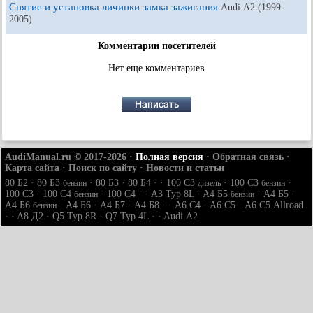
Снятие и установка личинки замка зажигания
Audi А2 (1999-
2005)
Комментарии посетителей
Нет еще комментариев
AudiManual.ru © 2017-2026
·
Полная версия
·
Обратная связь
·
Карта сайта
·
Поиск по сайту
·
Новости и статьи
80 Б2
·
80 Б3
·
80 Б3
·
80 Б4
· ·
100 С3
·
100 С3
·
бензин
дизель
бензин
100 С3
·
100 С4
·
100 С4
· ·
A3 Typ 8L
·
A4 Б5
·
A4 Б5
·
бензин
бензин
A4 Б6
·
A4 Б6
·
A4 Б7
·
A4 Б8
· ·
A6 С4
·
A6 С5
·
A6 С5 Allroad
бензин
· ·
A8 Д2
·
Q5 Typ 8R
·
Q7 Typ 4L
· ·
Audi А2