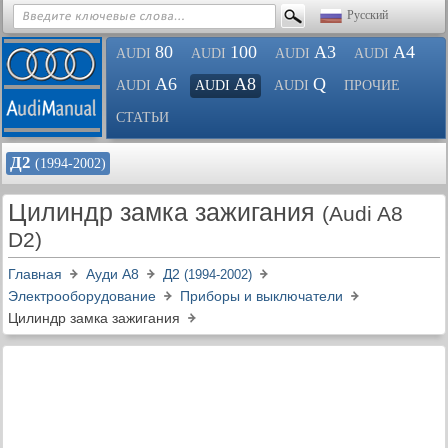
Русский
80
100
A3
A4
AUDI
AUDI
AUDI
AUDI
A6
A8
Q
AUDI
AUDI
AUDI
ПРОЧИЕ
СТАТЬИ
Д2
(1994-2002)
Цилиндр замка зажигания
(Audi A8
D2)
Главная
Ауди A8
Д2
(1994-2002)
Электрооборудование
Приборы и выключатели
Цилиндр замка зажигания