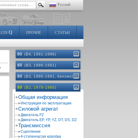
Русский
Q
AUDI
ПРОЧИЕ
СТАТЬИ
80
(B4, 1991-1996)
80
(B3, 1986-1991)
80
(B3, 1986-1991, бензин)
80
(B2, 1979-1986)
Общая информация
Инструкция по эксплуатации
Силовой агрегат
Двигатель FZ
Двигатель EP, YP, YZ, DT, DS, DZ
Трансмиссия
Сцепление
4-ступенчатая коробка