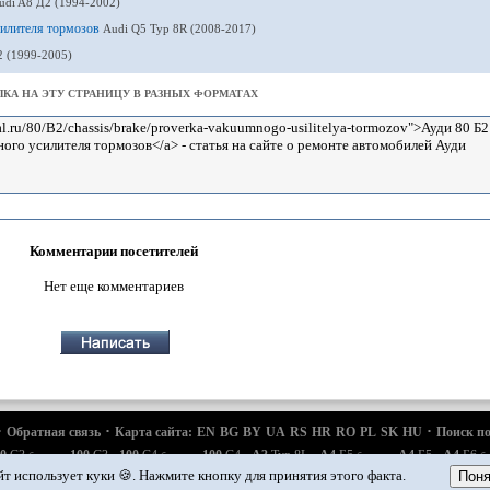
udi A8 Д2 (1994-2002)
усилителя тормозов
Audi Q5 Typ 8R (2008-2017)
2 (1999-2005)
КА НА ЭТУ СТРАНИЦУ В РАЗНЫХ ФОРМАТАХ
Комментарии посетителей
Нет еще комментариев
·
·
·
Обратная связь
Карта сайта:
EN
BG
BY
UA
RS
HR
RO
PL
SK
HU
Поиск по
·
·
·
·
·
·
·
0
С3
100
С3
100
С4
100
С4
A3
Typ 8L
A4
Б5
A4
Б5
A4
Б6
бензин
бензин
бензин
б
·
·
·
·
Q7 Typ 4L
Audi
А2
Автомобильные новости
Устройство и ремонт авто
Продлеваем
йт использует куки 🍪. Нажмите кнопку для принятия этого факта.
Поня