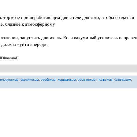
ль тормозе при неработающем двигателе для того, чтобы создать в
е, близкое к атмосферному.
ложении, запустить двигатель. Если вакуумный усилитель исправен
а должна «уйти вперед».
UDImanual]
белорусском
,
украинском
,
сербском
,
хорватском
,
румынском
,
польском
,
словацком
,