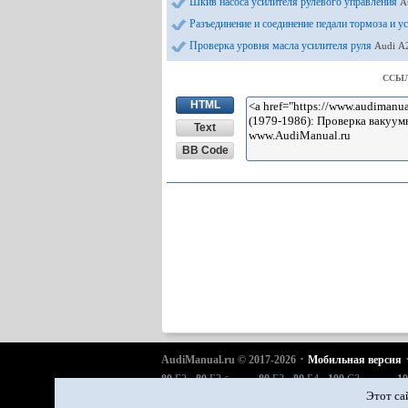
Шкив насоса усилителя рулевого управления
A
Разъединение и соединение педали тормоза и 
Проверка уровня масла усилителя руля
Audi А
ССЫЛ
HTML
Text
BB Code
·
AudiManual.ru © 2017-2026
Мобильная версия
·
·
·
·
·
80
Б2
80
Б3
80
Б3
80
Б4
100
С3
10
бензин
дизель
·
·
·
·
·
A6
С4
A6
С5
A6
С5 Allroad
A8
Д2
Q5 Typ 8R
Этот са
·
·