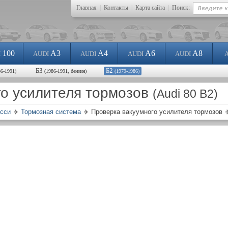
Главная
|
Контакты
|
Карта сайта
|
Поиск:
100
A3
A4
A6
A8
I
AUDI
AUDI
AUDI
AUDI
Б3
Б2
86-1991)
(1986-1991, бензин)
(1979-1986)
го усилителя тормозов
(Audi 80 B2)
сси
Тормозная система
Проверка вакуумного усилителя тормозов