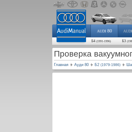
80
AUDI
AUD
Б4
Б3
(1991-1996)
(19
Проверка вакуумно
Главная
Ауди 80
Б2
Ша
(1979-1986)