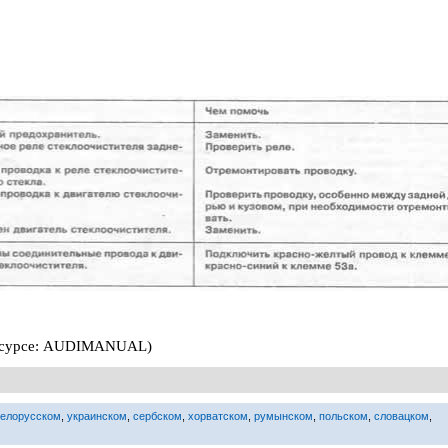
-ресурсе: AUDIMANUAL)
белорусском
,
украинском
,
сербском
,
хорватском
,
румынском
,
польском
,
словацком
,