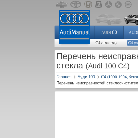
80
AUDI
AUD
С4
С4
(1990-1994)
(1
Перечень неисправн
стекла
(Audi 100 C4)
Главная
Ауди 100
С4
(1990-1994, бенз
Перечень неисправностей стеклоочистител