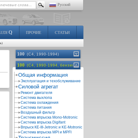
Русский
Q
AUDI
ПРОЧИЕ
СТАТЬИ
ь)
100
(C4, 1990-1994)
100
(C4, 1990-1994, бензин)
Общая информация
Эксплуатация и техобслуживание
Силовой агрегат
Ремонт двигателя
Система выхлопа
Система охлаждения
Система питания
Воздушный фильтр
Система впрыска Mono-Motronic
Система впрыска Digifant
Впрыск КЕ-III-Jetronic и KE-Motronic
Система впрыска MPI и MPFI
Трансмиссия