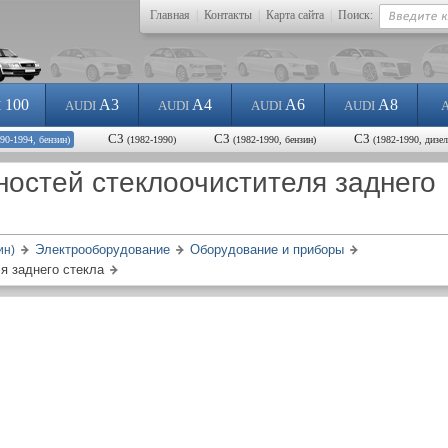
Главная
|
Контакты
|
Карта сайта
|
Поиск:
100
A3
A4
A6
A8
I
AUDI
AUDI
AUDI
AUDI
С3
С3
С3
990-1994, бензин)
(1982-1990)
(1982-1990, бензин)
(1982-1990, дизел
остей стеклоочистителя заднего
Электрооборудование
Оборудование и приборы
ин)
я заднего стекла