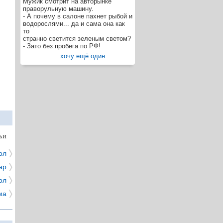
Мужик смотрит на авторынке
праворульную машину.
- А почему в салоне пахнет рыбой и
водорослями... да и сама она как
то
странно светится зеленым светом?
- Зато без пробега по РФ!
хочу ещё один
ЬИ
ол
ар
ол
ма