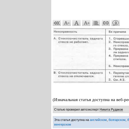
0
(Изначальная статья доступна на веб
Статью проверил автоэксперт
Никита Рудаков
Эта статья доступна на
английском
,
болгарском
,
венгерском