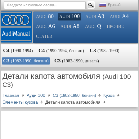
Русский
80
100
A3
A4
AUDI
AUDI
AUDI
AUDI
A6
A8
Q
AUDI
AUDI
AUDI
ПРОЧИЕ
СТАТЬИ
С4
С4
С3
(1990-1994)
(1990-1994, бензин)
(1982-1990)
С3
С3
(1982-1990, бензин)
(1982-1990, дизель)
Детали капота автомобиля
(Audi 100
C3)
Главная
Ауди 100
С3
Кузов
(1982-1990, бензин)
Элементы кузова
Детали капота автомобиля