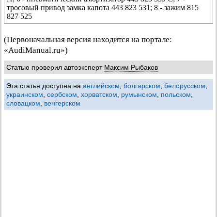
тросовый привод замка капота 443 823 531; 8 - зажим 815
827 525
(Первоначальная версия находится на портале:
«AudiManual.ru»)
Статью проверил автоэксперт
Максим Рыбаков
Эта статья доступна на
английском
,
болгарском
,
белорусском
,
украинском
,
сербском
,
хорватском
,
румынском
,
польском
,
словацком
,
венгерском