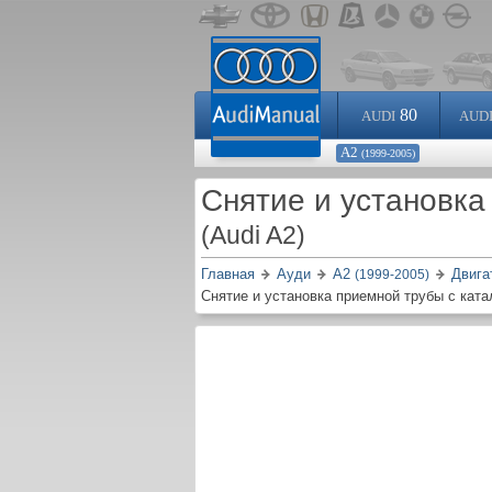
80
AUDI
AUD
А2
(1999-2005)
Снятие и установка
(Audi A2)
Главная
Ауди
А2
Двига
(1999-2005)
Снятие и установка приемной трубы с кат