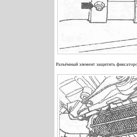
Разъёмный элемент защитить фиксаторо