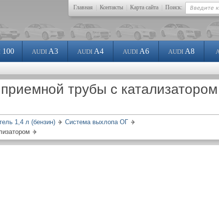
Главная
|
Контакты
|
Карта сайта
|
Поиск:
100
A3
A4
A6
A8
I
AUDI
AUDI
AUDI
AUDI
 приемной трубы с катализатором
тель 1,4 л (бензин)
Система выхлопа ОГ
ализатором