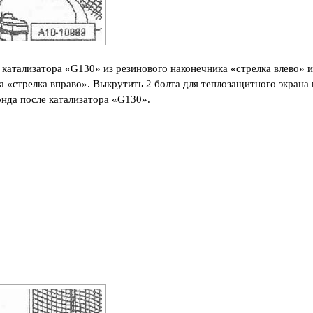
 катализатора «G130» из резинового наконечника «стрелка влево» и
а «стрелка вправо». Выкрутить 2 болта для теплозащитного экрана 
онда после катализатора «G130».