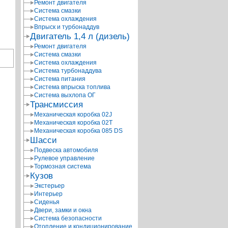
Ремонт двигателя
Система смазки
Система охлаждения
Впрыск и турбонаддув
Двигатель 1,4 л (дизель)
Ремонт двигателя
Система смазки
Система охлаждения
Система турбонаддува
Система питания
Система впрыска топлива
Система выхлопа ОГ
Трансмиссия
Механическая коробка 02J
Механическая коробка 02T
Механическая коробка 085 DS
Шасси
Подвеска автомобиля
Рулевое управление
Тормозная система
Кузов
Экстерьер
Интерьер
Сиденья
Двери, замки и окна
Система безопасности
Отопление и кондиционирование