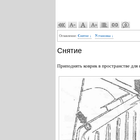
0
Оглавление:
Снятие ↓
Установка ↓
Снятие
Приподнять коврик в пространстве для 