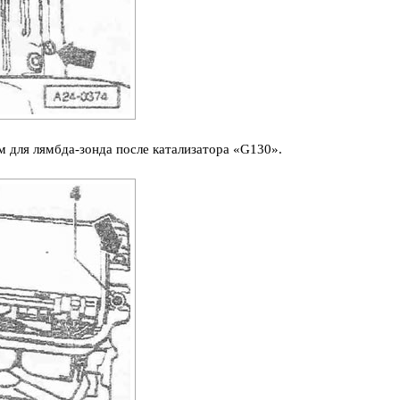
м для лямбда-зонда после катализатора «G130».