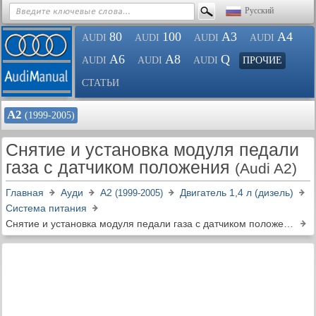
Русский
80
100
A3
A4
AUDI
AUDI
AUDI
AUDI
A6
A8
Q
AUDI
AUDI
AUDI
ПРОЧИЕ
СТАТЬИ
А2
(1999-2005)
Снятие и установка модуля педали
газа с датчиком положения
(Audi A2)
Главная
Ауди
А2
Двигатель 1,4 л (дизель)
(1999-2005)
Система питания
Снятие и установка модуля педали газа с датчиком положения