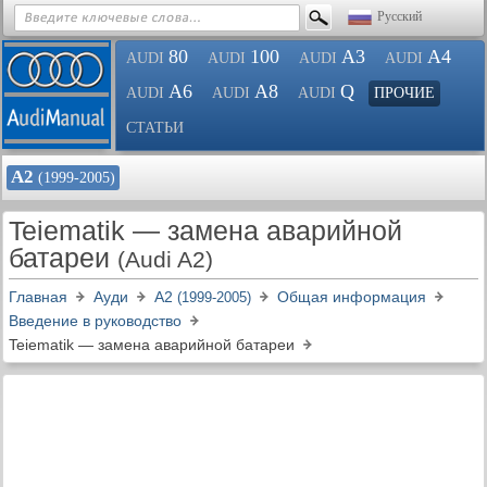
Русский
80
100
A3
A4
AUDI
AUDI
AUDI
AUDI
A6
A8
Q
AUDI
AUDI
AUDI
ПРОЧИЕ
СТАТЬИ
А2
(1999-2005)
Teiematik — замена аварийной
батареи
(Audi A2)
Главная
Ауди
А2
Общая информация
(1999-2005)
Введение в руководство
Teiematik — замена аварийной батареи