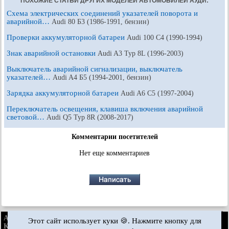
ПОХОЖИЕ СТАТЬИ ДРУГИХ МОДЕЛЕЙ АВТОМОБИЛЕЙ АУДИ:
Схема электрических соединений указателей поворота и
аварийной…
Audi 80 Б3 (1986-1991, бензин)
Проверки аккумуляторной батареи
Audi 100 С4 (1990-1994)
Знак аварийной остановки
Audi A3 Typ 8L (1996-2003)
Выключатель аварийной сигнализации, выключатель
указателей…
Audi A4 Б5 (1994-2001, бензин)
Зарядка аккумуляторной батареи
Audi A6 С5 (1997-2004)
Переключатель освещения, клавиша включения аварийной
световой…
Audi Q5 Typ 8R (2008-2017)
Комментарии посетителей
Нет еще комментариев
AudiManual.ru © 2017-2026
·
Полная версия
·
Обратная связь
·
Этот сайт использует куки 🍪. Нажмите кнопку для
Карта сайта
·
Поиск по сайту
·
Новости и статьи