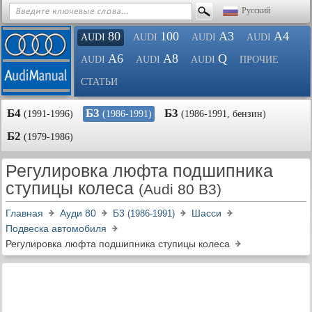
Русский
80
100
A3
A4
AUDI
AUDI
AUDI
AUDI
A6
A8
Q
AUDI
AUDI
AUDI
ПРОЧИЕ
СТАТЬИ
Б4
Б3
Б3
(1991-1996)
(1986-1991)
(1986-1991, бензин)
Б2
(1979-1986)
Регулировка люфта подшипника
ступицы колеса
(Audi 80 B3)
Главная
Ауди 80
Б3
Шасси
(1986-1991)
Подвеска автомобиля
Регулировка люфта подшипника ступицы колеса