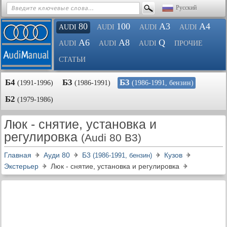
Русский
80
100
A3
A4
AUDI
AUDI
AUDI
AUDI
A6
A8
Q
AUDI
AUDI
AUDI
ПРОЧИЕ
СТАТЬИ
Б4
Б3
Б3
(1991-1996)
(1986-1991)
(1986-1991, бензин)
Б2
(1979-1986)
Люк - снятие, установка и
регулировка
(Audi 80 B3)
Главная
Ауди 80
Б3
Кузов
(1986-1991, бензин)
Экстерьер
Люк - снятие, установка и регулировка