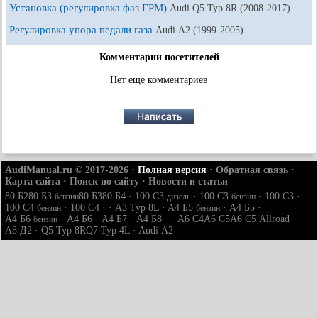
Установка (регулировка фаз ГРМ)
Audi Q5 Typ 8R (2008-2017)
Регулировка упора педали газа
Audi А2 (1999-2005)
Комментарии посетителей
Нет еще комментариев
AudiManual.ru © 2017-2026
·
Полная версия
·
Обратная связь
·
Карта сайта
·
Поиск по сайту
·
Новости и статьи
80 Б2
80 Б3
80 Б3
80 Б4
·
100 С3
·
100 С3
·
100 С3
·
бензин
дизель
бензин
100 С4
·
100 С4
· ·
A3 Typ 8L
·
A4 Б5
·
A4 Б5
·
бензин
бензин
A4 Б6
·
A4 Б6
·
A4 Б7
·
A4 Б8
· ·
A6 С4
A6 С5
A6 С5 Allroad
·
бензин
A8 Д2
·
Q5 Typ 8R
Q7 Typ 4L
·
Audi А2