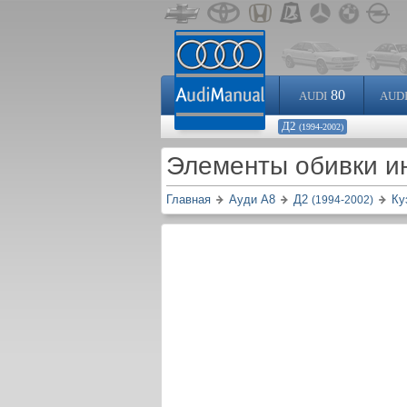
80
AUDI
AUD
Д2
(1994-2002)
Элементы обивки и
Главная
Ауди A8
Д2
Ку
(1994-2002)