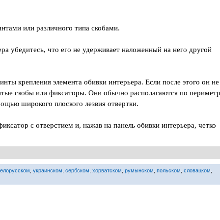
интами или различного типа скобами.
ра убедитесь, что его не удерживает наложенный на него другой
нты крепления элемента обивки интерьера. Если после этого он не
рытые скобы или фиксаторы. Они обычно располагаются по перимет
мощью широкого плоского лезвия отвертки.
иксатор с отверстием и, нажав на панель обивки интерьера, четко
белорусском
,
украинском
,
сербском
,
хорватском
,
румынском
,
польском
,
словацком
,