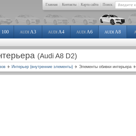
Главная
|
Контакты
|
Карта сайта
|
Поиск:
100
A3
A4
A6
A8
I
AUDI
AUDI
AUDI
AUDI
нтерьера
(Audi A8 D2)
зов
Интерьер (внутренние элементы)
Элементы обивки интерьера