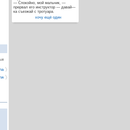
— Спокойно, мой мальчик, —
прервал его инструктор — давай—
ка съезжай с тротуара.
хочу ещё один
ЬИ
ла
ля