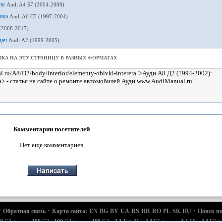
иля
Audi A4 Б7 (2004-2008)
ника
Audi A6 С5 (1997-2004)
(2008-2017)
едач
Audi А2 (1999-2005)
КА НА ЭТУ СТРАНИЦУ В РАЗНЫХ ФОРМАТАХ
Комментарии посетителей
Нет еще комментариев
·
·
·
Обратная связь
Карта сайта:
EN
BG
BY
UA
RS
HR
RO
PL
SK
HU
Поиск по
·
·
·
·
·
·
·
0
С3
100
С3
100
С4
100
С4
A3
Typ 8L
A4
Б5
A4
Б5
A4
Б6
бензин
бензин
бензин
б