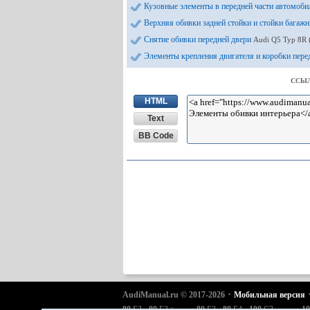
Кузовные элементы в передней части автомоб
Верхняя обивки задней стойки и стойки багаж
Снятие обивки передней двери
Audi Q5 Typ 8R 
Элементы крепления двигателя и коробки пер
ССЫЛ
HTML
Text
BB Code
·
AudiManual.ru © 2017-2026
Мобильная версия
·
·
·
·
·
80
Б2
80
Б3
80
Б3
80
Б4
100
С3
10
бензин
дизель