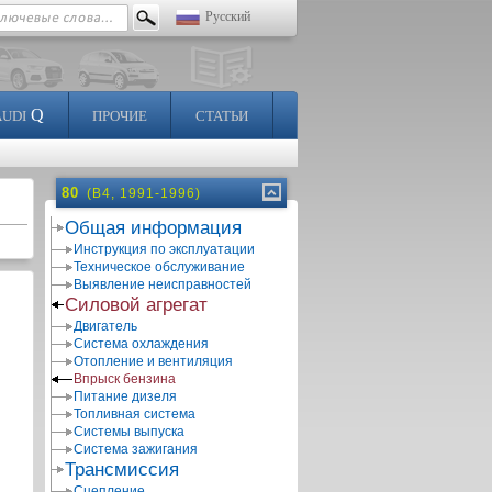
Русский
Q
AUDI
ПРОЧИЕ
СТАТЬИ
80
(B4, 1991-1996)
Общая информация
Инструкция по эксплуатации
Техническое обслуживание
Выявление неисправностей
Силовой агрегат
Двигатель
Система охлаждения
Отопление и вентиляция
Впрыск бензина
Питание дизеля
Топливная система
Системы выпуска
Система зажигания
Трансмиссия
Сцепление