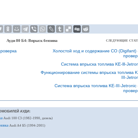
Ауди 80 Б4: Впрыск бензина
СЛЕДУЮЩИЕ СТАТ
проверка
Холостой ход и содержание СО (Digifant)
провер
Система впрыска топлива KE-lll-Jetron
Функционирование системы впрыска топлива K
III-Jetro
Система впрыска топлива KE-III-Jetronic
провер
ОМОБИЛЕЙ АУДИ:
ка
Audi 100 С3 (1982-1990, дизель)
ановка
Audi A4 Б5 (1994-2001)