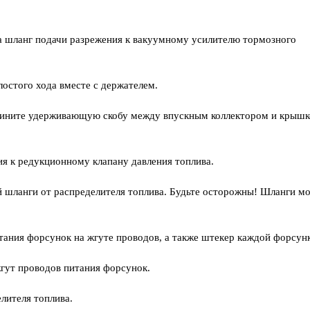
ра шланг подачи разрежения к вакуумному усилителю тормозного
лостого хода вместе с держателем.
едините удерживающую скобу между впускным коллектором и крыш
ия к редукционному клапану давления топлива.
 шланги от распределителя топлива. Будьте осторожны! Шланги м
тания форсунок на жгуте проводов, а также штекер каждой форсун
гут проводов питания форсунок.
лителя топлива.