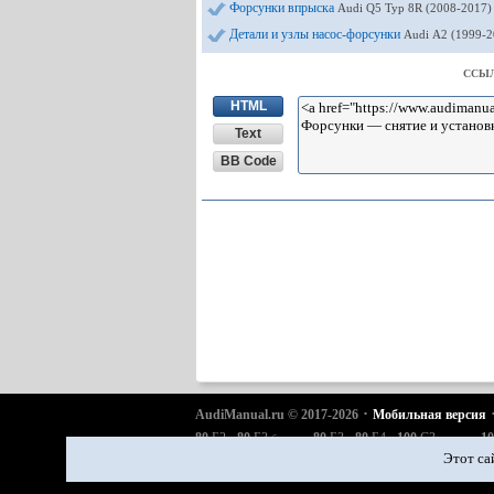
Форсунки впрыска
Audi Q5 Typ 8R (2008-2017)
Детали и узлы насос-форсунки
Audi А2 (1999-2
ССЫЛ
HTML
Text
BB Code
·
AudiManual.ru © 2017-2026
Мобильная версия
·
·
·
·
·
80
Б2
80
Б3
80
Б3
80
Б4
100
С3
10
бензин
дизель
·
·
·
·
·
A6
С4
A6
С5
A6
С5 Allroad
A8
Д2
Q5 Typ 8R
Этот са
·
·
Регулировка карбюраторов
Зарядные устройства
А