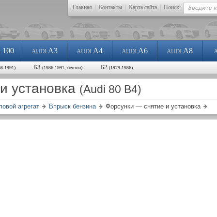
Главная
|
Контакты
|
Карта сайта
|
Поиск:
100
A3
A4
A6
A8
I
AUDI
AUDI
AUDI
AUDI
Б3
Б2
86-1991)
(1986-1991, бензин)
(1979-1986)
 и установка
(Audi 80 B4)
ловой агрегат
Впрыск бензина
Форсунки — снятие и установка