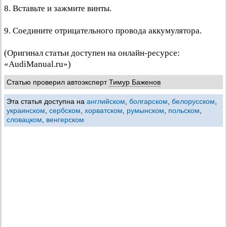
8. Вставьте и зажмите винты.
9. Соедините отрицательного провода аккумулятора.
(Оригинал статьи доступен на онлайн-ресурсе:
«AudiManual.ru»)
Статью проверил автоэксперт
Тимур Баженов
Эта статья доступна на
английском
,
болгарском
,
белорусском
,
украинском
,
сербском
,
хорватском
,
румынском
,
польском
,
словацком
,
венгерском