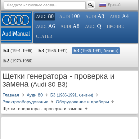
Русский
80
100
A3
A4
AUDI
AUDI
AUDI
AUDI
A6
A8
Q
AUDI
AUDI
AUDI
ПРОЧИЕ
СТАТЬИ
Б4
Б3
Б3
(1991-1996)
(1986-1991)
(1986-1991, бензин)
Б2
(1979-1986)
Щетки генератора - проверка и
замена
(Audi 80 B3)
Главная
Ауди 80
Б3
(1986-1991, бензин)
Электрооборудование
Оборудование и приборы
Щетки генератора - проверка и замена