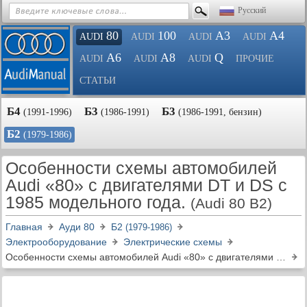
Русский
80
100
A3
A4
AUDI
AUDI
AUDI
AUDI
A6
A8
Q
AUDI
AUDI
AUDI
ПРОЧИЕ
СТАТЬИ
Б4
Б3
Б3
(1991-1996)
(1986-1991)
(1986-1991, бензин)
Б2
(1979-1986)
Особенности схемы автомобилей
Audi «80» с двигателями DT и DS с
1985 модельного года.
(Audi 80 B2)
Главная
Ауди 80
Б2
(1979-1986)
Электрооборудование
Электрические схемы
Особенности схемы автомобилей Audi «80» с двигателями DT и DS с 1985 модельного года.