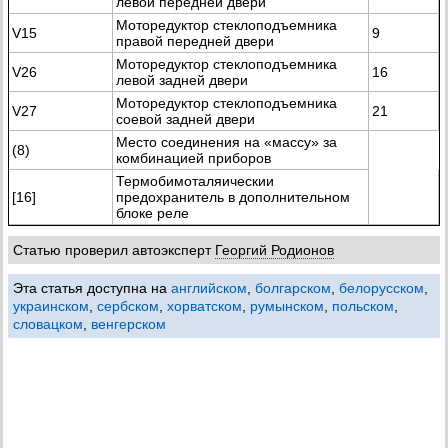
левой передней двери
Моторедуктор стеклоподъемника
V15
9
правой передней двери
Моторедуктор стеклоподъемника
V26
16
левой задней двери
Моторедуктор стеклоподъемника
V27
21
соевой задней двери
Место соединения на «массу» за
(8)
комбинацией приборов
Термобимоталяическии
[16]
предохранитель в дополнительном
блоке реле
Статью проверил автоэксперт
Георгий Родионов
Эта статья доступна на
английском
,
болгарском
,
белорусском
,
украинском
,
сербском
,
хорватском
,
румынском
,
польском
,
словацком
,
венгерском