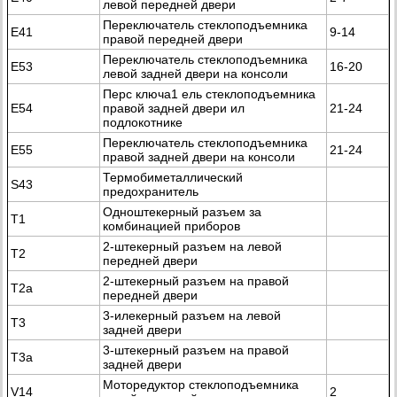
левой передней двери
Переключатель стеклоподъемника
Е41
9-14
правой передней двери
Переключатель стеклоподъемника
Е53
16-20
левой задней двери на консоли
Перс ключа1 ель стеклоподъемника
Е54
правой задней двери ил
21-24
подлокотнике
Переключатель стеклоподъемника
Е55
21-24
правой задней двери на консоли
Термобиметаллический
S43
предохранитель
Одноштекерный разъем за
Т1
комбинацией приборов
2-штекерный разъем на левой
Т2
передней двери
2-штекерный разъем на правой
Т2а
передней двери
3-илекерный разъем на левой
T3
задней двери
3-штекерный разъем на правой
Т3а
задней двери
Моторедуктор стеклоподъемника
V14
2