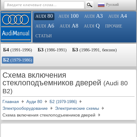
Русский
80
100
A3
A4
AUDI
AUDI
AUDI
AUDI
A6
A8
Q
AUDI
AUDI
AUDI
ПРОЧИЕ
СТАТЬИ
Б4
Б3
Б3
(1991-1996)
(1986-1991)
(1986-1991, бензин)
Б2
(1979-1986)
Схема включения
стеклоподъемников дверей
(Audi 80
B2)
Главная
Ауди 80
Б2
(1979-1986)
Электрооборудование
Электрические схемы
Схема включения стеклоподъемников дверей