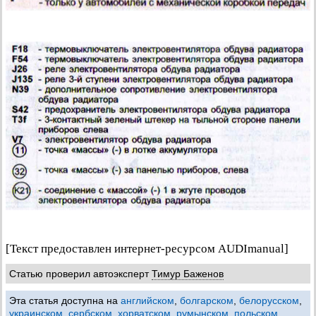
[Текст предоставлен интернет-ресурсом AUDImanual]
Статью проверил автоэксперт
Тимур Баженов
Эта статья доступна на
английском
,
болгарском
,
белорусском
,
украинском
,
сербском
,
хорватском
,
румынском
,
польском
,