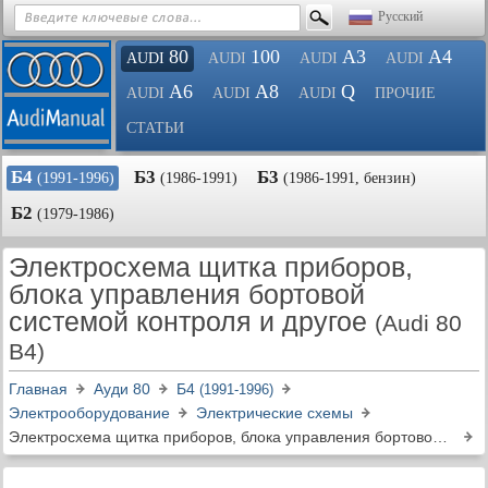
Русский
80
100
A3
A4
AUDI
AUDI
AUDI
AUDI
A6
A8
Q
AUDI
AUDI
AUDI
ПРОЧИЕ
СТАТЬИ
Б4
Б3
Б3
(1991-1996)
(1986-1991)
(1986-1991, бензин)
Б2
(1979-1986)
Электросхема щитка приборов,
блока управления бортовой
системой контроля и другое
(Audi 80
B4)
Главная
Ауди 80
Б4
(1991-1996)
Электрооборудование
Электрические схемы
Электросхема щитка приборов, блока управления бортовой системой контроля и другое