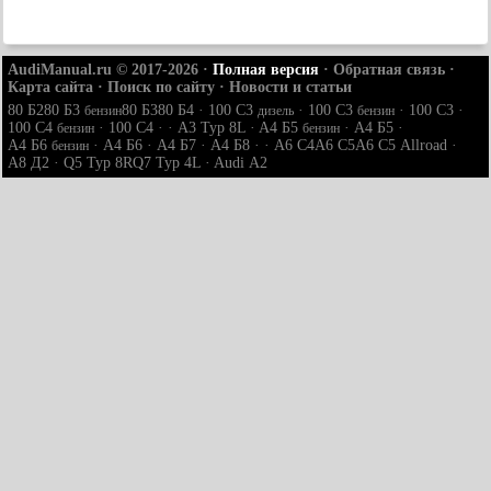
AudiManual.ru © 2017-2026
·
Полная версия
·
Обратная связь
·
Карта сайта
·
Поиск по сайту
·
Новости и статьи
80 Б2
80 Б3
80 Б3
80 Б4
·
100 С3
·
100 С3
·
100 С3
·
бензин
дизель
бензин
100 С4
·
100 С4
· ·
A3 Typ 8L
·
A4 Б5
·
A4 Б5
·
бензин
бензин
A4 Б6
·
A4 Б6
·
A4 Б7
·
A4 Б8
· ·
A6 С4
A6 С5
A6 С5 Allroad
·
бензин
A8 Д2
·
Q5 Typ 8R
Q7 Typ 4L
·
Audi А2