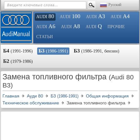
Русский
80
100
A3
A4
AUDI
AUDI
AUDI
AUDI
A6
A8
Q
AUDI
AUDI
AUDI
ПРОЧИЕ
СТАТЬИ
Б4
Б3
Б3
(1991-1996)
(1986-1991)
(1986-1991, бензин)
Б2
(1979-1986)
Замена топливного фильтра
(Audi 80
B3)
Главная
Ауди 80
Б3
Общая информация
(1986-1991)
Техническое обслуживание
Замена топливного фильтра