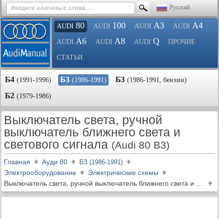
Русский
80
100
A3
A4
AUDI
AUDI
AUDI
AUDI
A6
A8
Q
AUDI
AUDI
AUDI
ПРОЧИЕ
СТАТЬИ
Б4
Б3
Б3
(1991-1996)
(1986-1991)
(1986-1991, бензин)
Б2
(1979-1986)
Выключатель света, ручной
выключатель ближнего света и
светового сигнала
(Audi 80 B3)
Главная
Ауди 80
Б3
(1986-1991)
Электрооборудование
Электрические схемы
Выключатель света, ручной выключатель ближнего света и светового сигнала