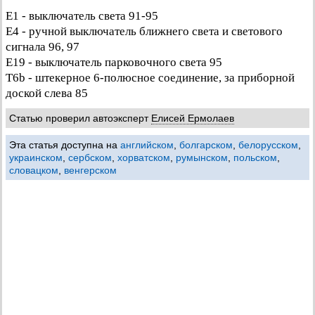
Е1 - выключатель света 91-95
Е4 - ручной выключатель ближнего света и светового
сигнала 96, 97
Е19 - выключатель парковочного света 95
T6b - штекерное 6-полюсное соединение, за приборной
доской слева 85
Статью проверил автоэксперт
Елисей Ермолаев
Эта статья доступна на
английском
,
болгарском
,
белорусском
,
украинском
,
сербском
,
хорватском
,
румынском
,
польском
,
словацком
,
венгерском